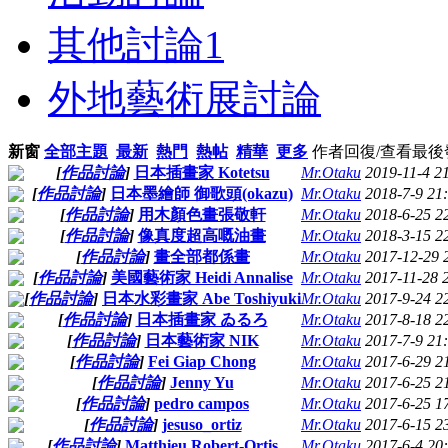
其他討論
1
外地藝術展討論
新窗
全部主題
最新
熱門
熱帖
精華
更多
作者
回復/查看
最後
[
作品討論
]
日本插畫家 Kotetsu
Mr.Otaku
2019-11-4 2
[
作品討論
]
Mr.Otaku
2018-7-9 21
[
作品討論
]
用木顏色畫張敬軒
Mr.Otaku
2018-6-25 2
[
作品討論
]
像真度超高嘅油畫
Mr.Otaku
2018-3-15 2
[
作品討論
]
畫全部都係畫
Mr.Otaku
2017-12-29 
[
作品討論
]
美國藝術家 Heidi Annalise
Mr.Otaku
2017-11-28 
[
作品討論
]
日本水彩畫家 Abe Toshiyuki
Mr.Otaku
2017-9-24 2
[
作品討論
]
日本插畫家 ゐるろ
Mr.Otaku
2017-8-18 2
[
作品討論
]
日本藝術家 NIK
Mr.Otaku
2017-7-9 21
[
作品討論
]
Fei Giap Chong
Mr.Otaku
2017-6-29 2
[
作品討論
]
Jenny Yu
Mr.Otaku
2017-6-25 2
[
作品討論
]
pedro campos
Mr.Otaku
2017-6-25 1
[
作品討論
]
jesuso_ortiz
Mr.Otaku
2017-6-15 2
[
作品討論
]
Matthieu Robert-Ortis
Mr.Otaku
2017-6-4 20