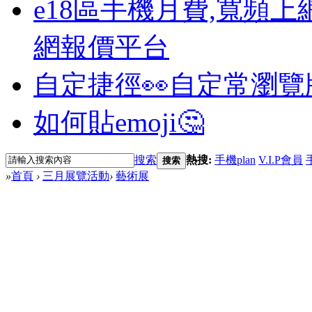
e18區手機月費,寬頻上
網報價平台
自定捷徑👀
自定常瀏覽
如何貼emoji🤔
搜索
熱搜:
手機plan
V.I.P會員
搜索
»
首頁
›
三月展覽活動
›
藝術展