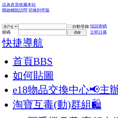
設為首頁
收藏本站
開啟輔助訪問
切換到窄版
找回密碼
自動登錄
密碼
立即註冊
登錄
快捷導航
首頁
BBS
如何貼圖
e18物品交換中心📢
主
淘寶互毒(動)群組🛍️