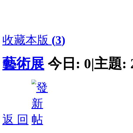
收藏本版
(
3
)
藝術展
今日:
0
|
主題:
返 回