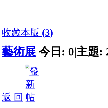
收藏本版
(
3
)
藝術展
今日:
0
|
主題:
返 回