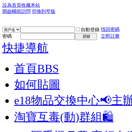
設為首頁
收藏本站
開啟輔助訪問
切換到窄版
找回密碼
自動登錄
密碼
立即註冊
登錄
快捷導航
首頁
BBS
如何貼圖
e18物品交換中心📢
主
淘寶互毒(動)群組🛍️