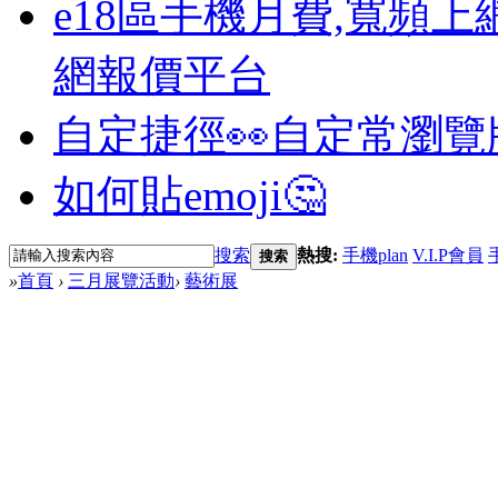
e18區手機月費,寬頻上
網報價平台
自定捷徑👀
自定常瀏覽
如何貼emoji🤔
搜索
熱搜:
手機plan
V.I.P會員
搜索
»
首頁
›
三月展覽活動
›
藝術展