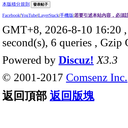
本版積分規則
發表帖子
Facebook
|
YouTube
|
LayerStack
|
手機版
|
若要引述本站內容，必須註
GMT+8, 2026-8-10 16:20
,
second(s), 6 queries , Gzi
Powered by
Discuz!
X3.3
© 2001-2017
Comsenz Inc.
返回頂部
返回版塊