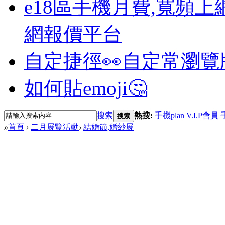
e18區手機月費,寬頻上
網報價平台
自定捷徑👀
自定常瀏覽
如何貼emoji🤔
搜索
熱搜:
手機plan
V.I.P會員
搜索
»
首頁
›
二月展覽活動
›
結婚節,婚紗展