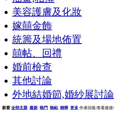
美容護膚及化妝
嫁囍金飾
統籌及場地佈置
囍帖、回禮
婚前檢查
其他討論
外地結婚節,婚紗展討論
新窗
全部主題
最新
熱門
熱帖
精華
更多
作者
回復/查看
最後