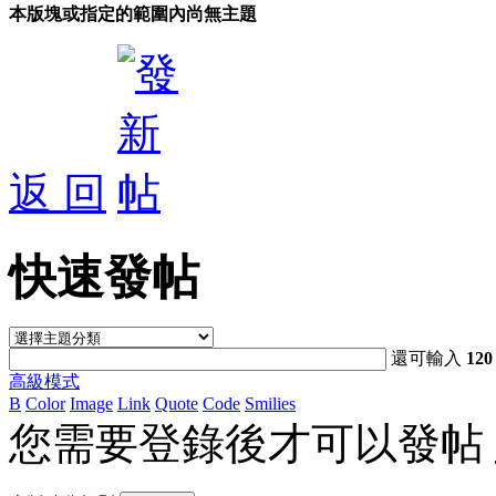
本版塊或指定的範圍內尚無主題
返 回
快速發帖
還可輸入
120
高級模式
B
Color
Image
Link
Quote
Code
Smilies
您需要登錄後才可以發帖