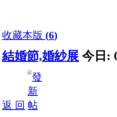
收藏本版
(
6
)
結婚節,婚紗展
今日:
返 回