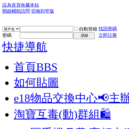
設為首頁
收藏本站
開啟輔助訪問
切換到窄版
找回密碼
自動登錄
密碼
立即註冊
登錄
快捷導航
首頁
BBS
如何貼圖
e18物品交換中心📢
主
淘寶互毒(動)群組🛍️