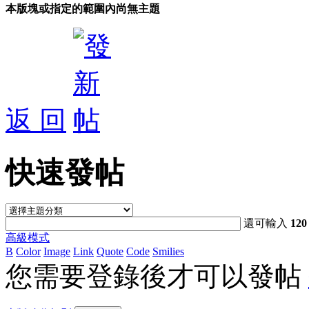
本版塊或指定的範圍內尚無主題
返 回
快速發帖
還可輸入
120
高級模式
B
Color
Image
Link
Quote
Code
Smilies
您需要登錄後才可以發帖