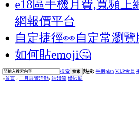
e18區手機月費,寬頻上
網報價平台
自定捷徑👀
自定常瀏覽
如何貼emoji🤔
搜索
熱搜:
手機plan
V.I.P會員
搜索
»
首頁
›
二月展覽活動
›
結婚節,婚紗展