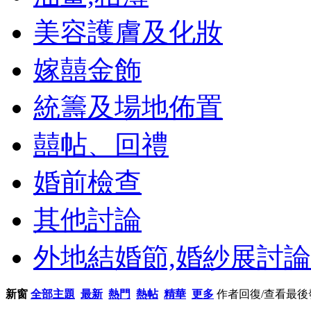
美容護膚及化妝
嫁囍金飾
統籌及場地佈置
囍帖、回禮
婚前檢查
其他討論
外地結婚節,婚紗展討論
新窗
全部主題
最新
熱門
熱帖
精華
更多
作者
回復/查看
最後