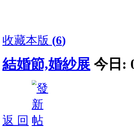
收藏本版
(
6
)
結婚節,婚紗展
今日:
返 回