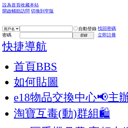
設為首頁
收藏本站
開啟輔助訪問
切換到窄版
找回密碼
自動登錄
密碼
立即註冊
登錄
快捷導航
首頁
BBS
如何貼圖
e18物品交換中心📢
主
淘寶互毒(動)群組🛍️