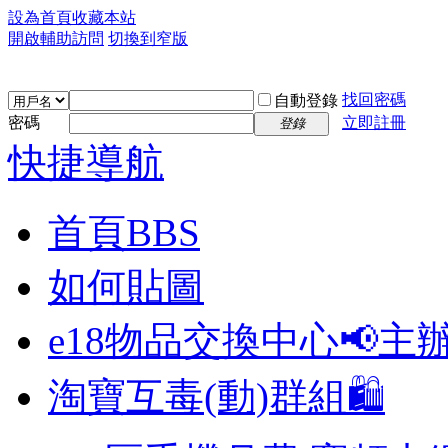
設為首頁
收藏本站
開啟輔助訪問
切換到窄版
找回密碼
自動登錄
密碼
立即註冊
登錄
快捷導航
首頁
BBS
如何貼圖
e18物品交換中心📢
主
淘寶互毒(動)群組🛍️