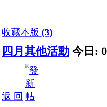
收藏本版
(
3
)
四月其他活動
今日:
0
返 回