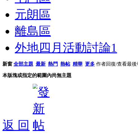
元朗區
離島區
外地四月活動討論
1
新窗
全部主題
最新
熱門
熱帖
精華
更多
作者
回復/查看
最後
本版塊或指定的範圍內尚無主題
返 回