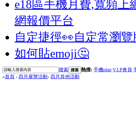
e18區手機月費,寬頻上
網報價平台
自定捷徑👀
自定常瀏覽
如何貼emoji🤔
搜索
熱搜:
手機plan
V.I.P會員
搜索
»
首頁
›
四月展覽活動
›
四月其他活動