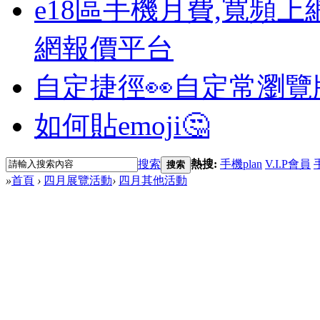
e18區手機月費,寬頻上
網報價平台
自定捷徑👀
自定常瀏覽
如何貼emoji🤔
搜索
熱搜:
手機plan
V.I.P會員
搜索
»
首頁
›
四月展覽活動
›
四月其他活動