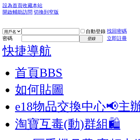
設為首頁
收藏本站
開啟輔助訪問
切換到窄版
找回密碼
自動登錄
密碼
立即註冊
登錄
快捷導航
首頁
BBS
如何貼圖
e18物品交換中心📢
主
淘寶互毒(動)群組🛍️