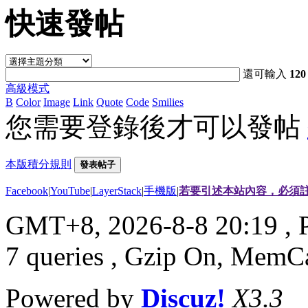
快速發帖
還可輸入
120
高級模式
B
Color
Image
Link
Quote
Code
Smilies
您需要登錄後才可以發帖
本版積分規則
發表帖子
Facebook
|
YouTube
|
LayerStack
|
手機版
|
若要引述本站內容，必須註
GMT+8, 2026-8-8 20:19
, 
7 queries , Gzip On, MemC
Powered by
Discuz!
X3.3