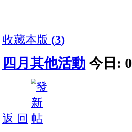
收藏本版
(
3
)
四月其他活動
今日:
0
返 回