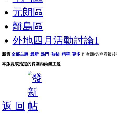
元朗區
離島區
外地四月活動討論
1
新窗
全部主題
最新
熱門
熱帖
精華
更多
作者
回復/查看
最後
本版塊或指定的範圍內尚無主題
返 回