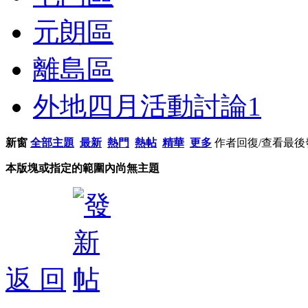
元朗區
離島區
外地四月活動討論
1
新窗
全部主題
最新
熱門
熱帖
精華
更多
作者
回復/查看
最後
本版塊或指定的範圍內尚無主題
返 回