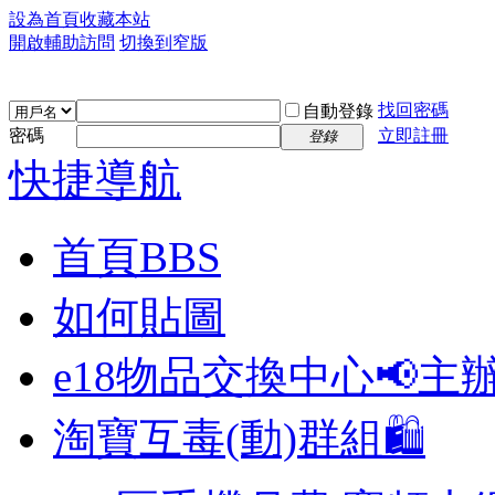
設為首頁
收藏本站
開啟輔助訪問
切換到窄版
找回密碼
自動登錄
密碼
立即註冊
登錄
快捷導航
首頁
BBS
如何貼圖
e18物品交換中心📢
主
淘寶互毒(動)群組🛍️