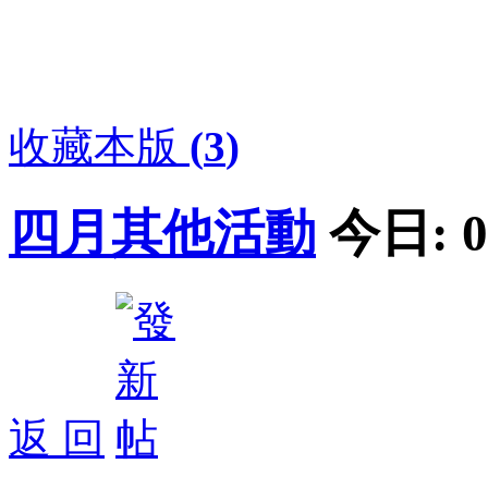
收藏本版
(
3
)
四月其他活動
今日:
0
返 回