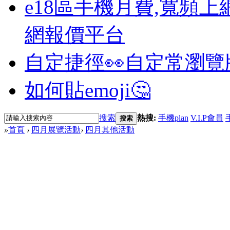
e18區手機月費,寬頻上
網報價平台
自定捷徑👀
自定常瀏覽
如何貼emoji🤔
搜索
熱搜:
手機plan
V.I.P會員
搜索
»
首頁
›
四月展覽活動
›
四月其他活動