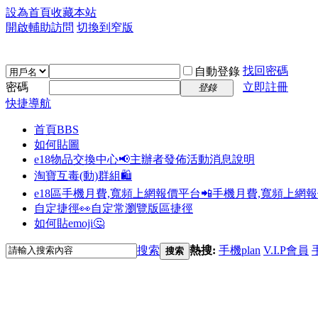
設為首頁
收藏本站
開啟輔助訪問
切換到窄版
找回密碼
自動登錄
密碼
立即註冊
登錄
快捷導航
首頁
BBS
如何貼圖
e18物品交換中心📢
主辦者發佈活動消息說明
淘寶互毒(動)群組🛍️
e18區手機月費,寬頻上網報價平台📲
手機月費,寬頻上網
自定捷徑👀
自定常瀏覽版區捷徑
如何貼emoji🤔
搜索
熱搜:
手機plan
V.I.P會員
搜索