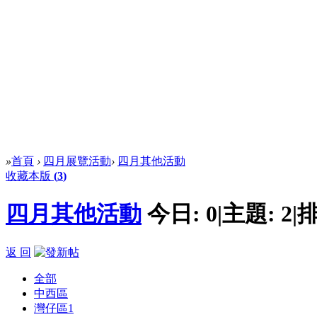
»
首頁
›
四月展覽活動
›
四月其他活動
收藏本版
(
3
)
四月其他活動
今日:
0
|
主題:
2
|
排
返 回
全部
中西區
灣仔區
1