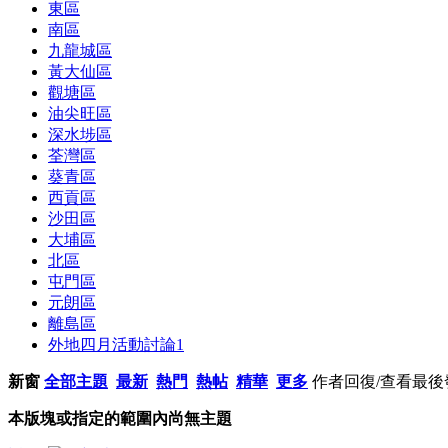
東區
南區
九龍城區
黃大仙區
觀塘區
油尖旺區
深水埗區
荃灣區
葵青區
西貢區
沙田區
大埔區
北區
屯門區
元朗區
離島區
外地四月活動討論
1
新窗
全部主題
最新
熱門
熱帖
精華
更多
作者
回復/查看
最後
本版塊或指定的範圍內尚無主題