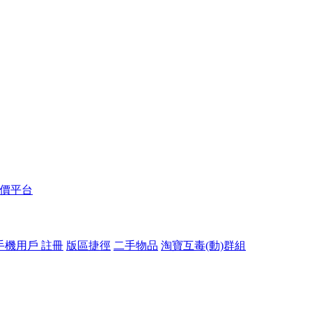
報價平台
手機用戶 註冊
版區捷徑
二手物品
淘寶互毒(動)群組