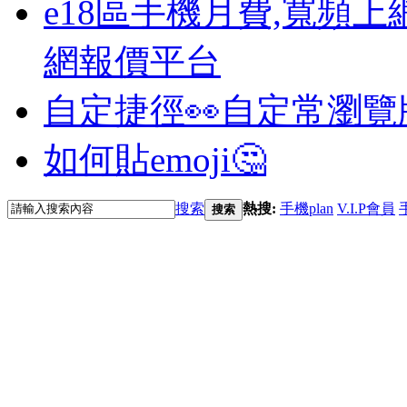
e18區手機月費,寬頻上
網報價平台
自定捷徑👀
自定常瀏覽
如何貼emoji🤔
搜索
熱搜:
手機plan
V.I.P會員
搜索