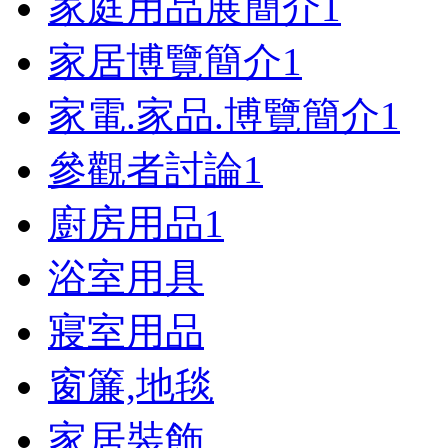
家庭用品展簡介
1
家居博覽簡介
1
家電.家品.博覽簡介
1
參觀者討論
1
廚房用品
1
浴室用具
寢室用品
窗簾,地毯
家居裝飾