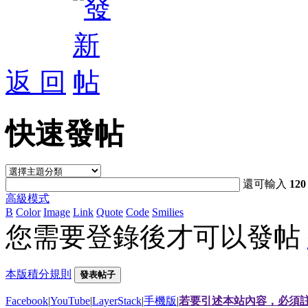
返 回
快速發帖
還可輸入
120
高級模式
B
Color
Image
Link
Quote
Code
Smilies
您需要登錄後才可以發帖
本版積分規則
發表帖子
Facebook
|
YouTube
|
LayerStack
|
手機版
|
若要引述本站內容，必須註