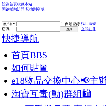
設為首頁
收藏本站
開啟輔助訪問
切換到窄版
找回密碼
自動登錄
密碼
立即註冊
登錄
快捷導航
首頁
BBS
如何貼圖
e18物品交換中心📢
主
淘寶互毒(動)群組🛍️