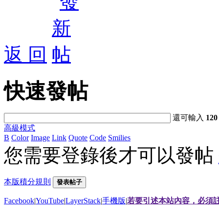
返 回
快速發帖
還可輸入
120
高級模式
B
Color
Image
Link
Quote
Code
Smilies
您需要登錄後才可以發帖
本版積分規則
發表帖子
Facebook
|
YouTube
|
LayerStack
|
手機版
|
若要引述本站內容，必須註