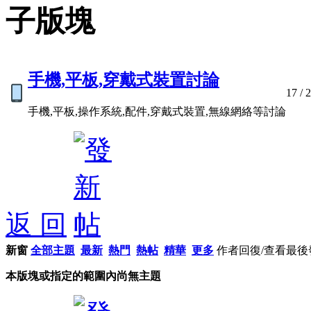
子版塊
手機,平板,穿戴式裝置討論
17
/ 
手機,平板,操作系統,配件,穿戴式裝置,無線網絡等討論
返 回
新窗
全部主題
最新
熱門
熱帖
精華
更多
作者
回復/查看
最後
本版塊或指定的範圍內尚無主題