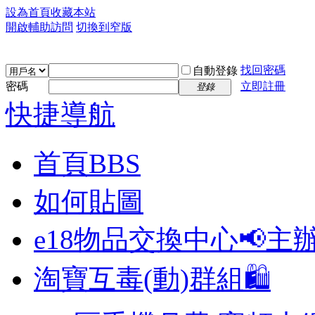
設為首頁
收藏本站
開啟輔助訪問
切換到窄版
找回密碼
自動登錄
密碼
立即註冊
登錄
快捷導航
首頁
BBS
如何貼圖
e18物品交換中心📢
主
淘寶互毒(動)群組🛍️