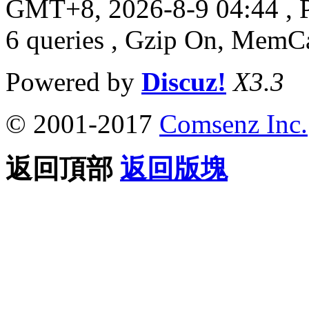
GMT+8, 2026-8-9 04:44
, 
6 queries , Gzip On, MemC
Powered by
Discuz!
X3.3
© 2001-2017
Comsenz Inc.
返回頂部
返回版塊