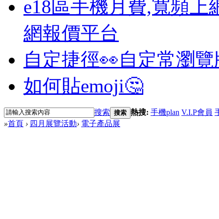
e18區手機月費,寬頻上
網報價平台
自定捷徑👀
自定常瀏覽
如何貼emoji🤔
搜索
熱搜:
手機plan
V.I.P會員
搜索
»
首頁
›
四月展覽活動
›
電子產品展