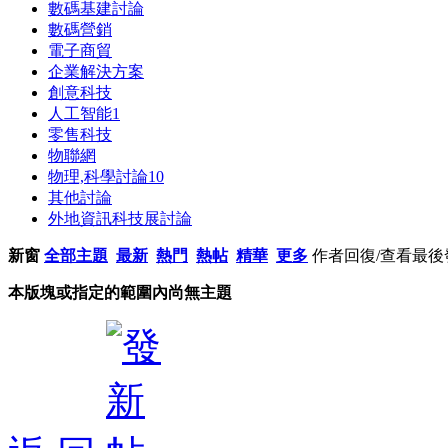
數碼基建討論
數碼營銷
電子商貿
企業解決方案
創意科技
人工智能
1
零售科技
物聯網
物理,科學討論
10
其他討論
外地資訊科技展討論
新窗
全部主題
最新
熱門
熱帖
精華
更多
作者
回復/查看
最後
本版塊或指定的範圍內尚無主題