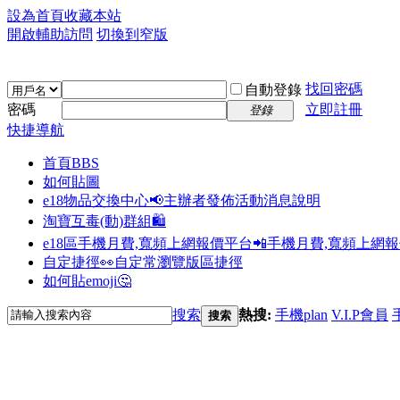
設為首頁
收藏本站
開啟輔助訪問
切換到窄版
找回密碼
自動登錄
密碼
立即註冊
登錄
快捷導航
首頁
BBS
如何貼圖
e18物品交換中心📢
主辦者發佈活動消息說明
淘寶互毒(動)群組🛍️
e18區手機月費,寬頻上網報價平台📲
手機月費,寬頻上網
自定捷徑👀
自定常瀏覽版區捷徑
如何貼emoji🤔
搜索
熱搜:
手機plan
V.I.P會員
搜索