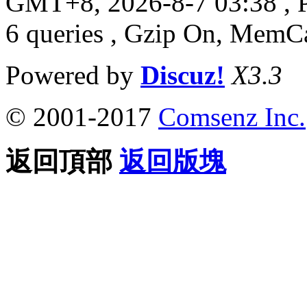
GMT+8, 2026-8-7 03:38
, 
6 queries , Gzip On, MemC
Powered by
Discuz!
X3.3
© 2001-2017
Comsenz Inc.
返回頂部
返回版塊