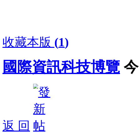
收藏本版
(
1
)
國際資訊科技博覽
今
返 回