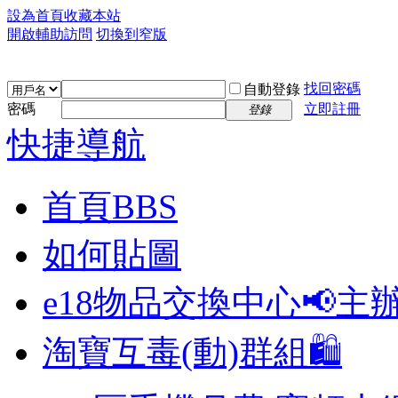
設為首頁
收藏本站
開啟輔助訪問
切換到窄版
找回密碼
自動登錄
密碼
立即註冊
登錄
快捷導航
首頁
BBS
如何貼圖
e18物品交換中心📢
主
淘寶互毒(動)群組🛍️