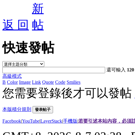
返 回
快速發帖
還可輸入
120
高級模式
B
Color
Image
Link
Quote
Code
Smilies
您需要登錄後才可以發帖
本版積分規則
發表帖子
Facebook
|
YouTube
|
LayerStack
|
手機版
|
若要引述本站內容，必須註