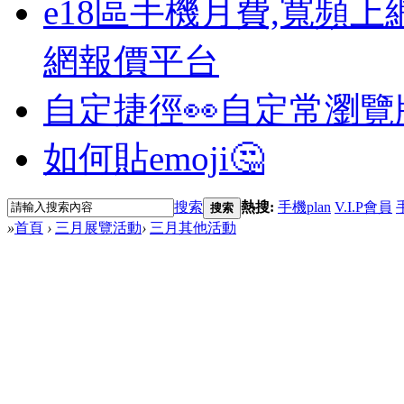
e18區手機月費,寬頻上
網報價平台
自定捷徑👀
自定常瀏覽
如何貼emoji🤔
搜索
熱搜:
手機plan
V.I.P會員
搜索
»
首頁
›
三月展覽活動
›
三月其他活動