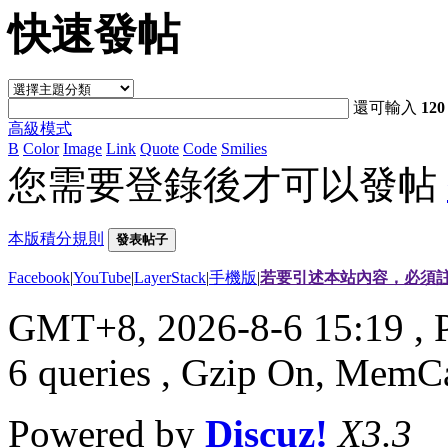
快速發帖
還可輸入
120
高級模式
B
Color
Image
Link
Quote
Code
Smilies
您需要登錄後才可以發帖
本版積分規則
發表帖子
Facebook
|
YouTube
|
LayerStack
|
手機版
|
若要引述本站內容，必須註
GMT+8, 2026-8-6 15:19
, 
6 queries , Gzip On, MemC
Powered by
Discuz!
X3.3