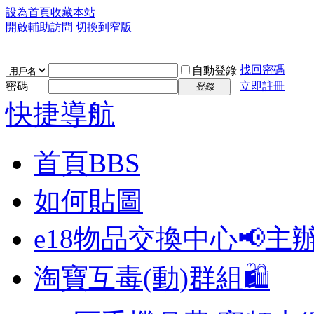
設為首頁
收藏本站
開啟輔助訪問
切換到窄版
找回密碼
自動登錄
密碼
立即註冊
登錄
快捷導航
首頁
BBS
如何貼圖
e18物品交換中心📢
主
淘寶互毒(動)群組🛍️