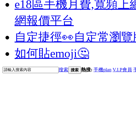
e18區手機月費,寬頻上
網報價平台
自定捷徑👀
自定常瀏覽
如何貼emoji🤔
搜索
熱搜:
手機plan
V.I.P會員
搜索