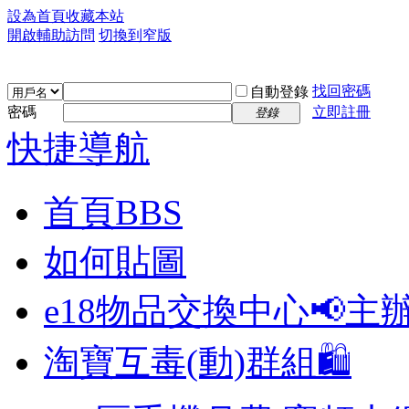
設為首頁
收藏本站
開啟輔助訪問
切換到窄版
找回密碼
自動登錄
密碼
立即註冊
登錄
快捷導航
首頁
BBS
如何貼圖
e18物品交換中心📢
主
淘寶互毒(動)群組🛍️