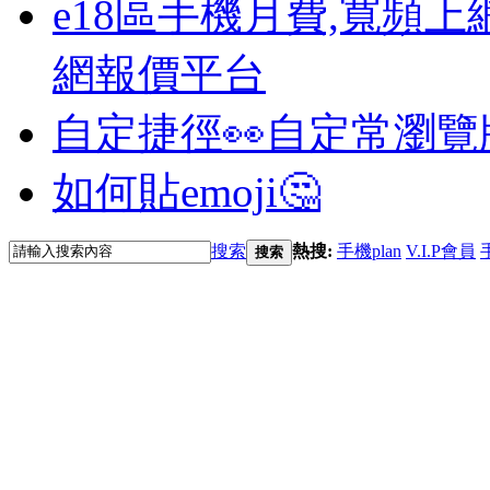
e18區手機月費,寬頻上
網報價平台
自定捷徑👀
自定常瀏覽
如何貼emoji🤔
搜索
熱搜:
手機plan
V.I.P會員
搜索