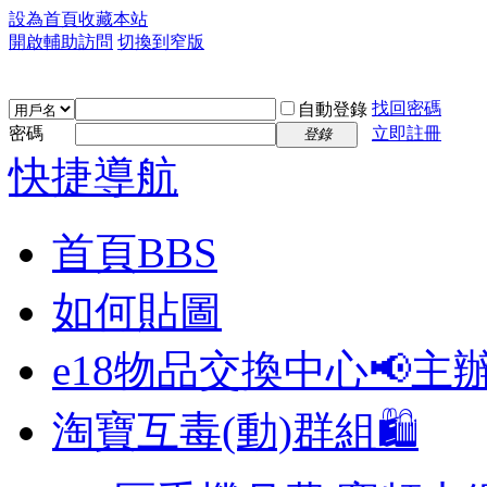
設為首頁
收藏本站
開啟輔助訪問
切換到窄版
找回密碼
自動登錄
密碼
立即註冊
登錄
快捷導航
首頁
BBS
如何貼圖
e18物品交換中心📢
主
淘寶互毒(動)群組🛍️