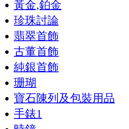
黃金,鉑金
珍珠討論
翡翠首飾
古董首飾
純銀首飾
珊瑚
寶石陳列及包裝用品
手錶
1