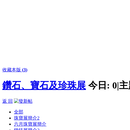
收藏本版
(
3
)
鑽石、寶石及珍珠展
今日:
0
|
主
返 回
全部
珠寶展簡介
2
六月珠寶展簡介