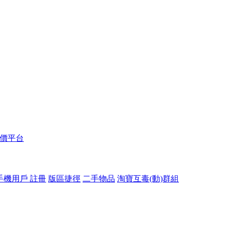
報價平台
手機用戶 註冊
版區捷徑
二手物品
淘寶互毒(動)群組