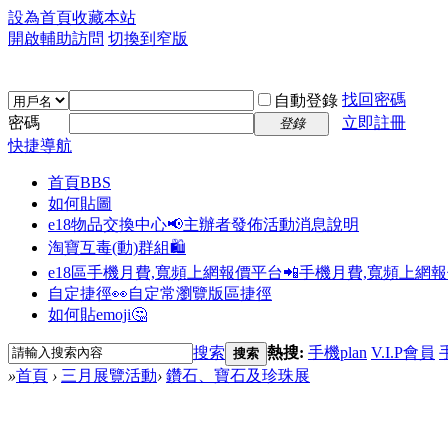
設為首頁
收藏本站
開啟輔助訪問
切換到窄版
找回密碼
自動登錄
密碼
立即註冊
登錄
快捷導航
首頁
BBS
如何貼圖
e18物品交換中心📢
主辦者發佈活動消息說明
淘寶互毒(動)群組🛍️
e18區手機月費,寬頻上網報價平台📲
手機月費,寬頻上網
自定捷徑👀
自定常瀏覽版區捷徑
如何貼emoji🤔
搜索
熱搜:
手機plan
V.I.P會員
搜索
»
首頁
›
三月展覽活動
›
鑽石、寶石及珍珠展