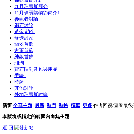
鐘錶展簡介
2
九月珠寶展簡介
11月珠寶購物節簡介
1
參觀者討論
鑽石討論
黃金,鉑金
珍珠討論
翡翠首飾
古董首飾
純銀首飾
珊瑚
寶石陳列及包裝用品
手錶
1
時鐘
其他討論
外地珠寶展討論
新窗
全部主題
最新
熱門
熱帖
精華
更多
作者
回復/查看
最後
本版塊或指定的範圍內尚無主題
返 回