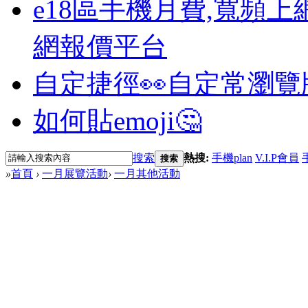
e18區手機月費,寬頻上
網報價平台
自定捷徑👀
自定常瀏覽
如何貼emoji🤔
搜索
熱搜:
手機plan
V.I.P會員
搜索
»
首頁
›
一月展覽活動
›
一月其他活動