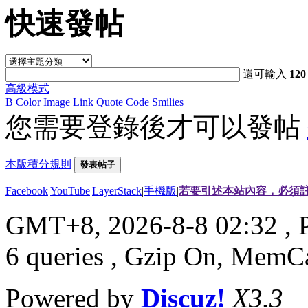
快速發帖
還可輸入
120
高級模式
B
Color
Image
Link
Quote
Code
Smilies
您需要登錄後才可以發帖
本版積分規則
發表帖子
Facebook
|
YouTube
|
LayerStack
|
手機版
|
若要引述本站內容，必須註
GMT+8, 2026-8-8 02:32
, 
6 queries , Gzip On, MemC
Powered by
Discuz!
X3.3