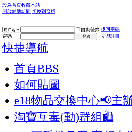
設為首頁
收藏本站
開啟輔助訪問
切換到窄版
找回密碼
自動登錄
密碼
立即註冊
登錄
快捷導航
首頁
BBS
如何貼圖
e18物品交換中心📢
主
淘寶互毒(動)群組🛍️