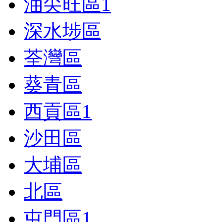
油尖旺區
1
深水埗區
荃灣區
葵青區
西貢區
1
沙田區
大埔區
北區
屯門區
1