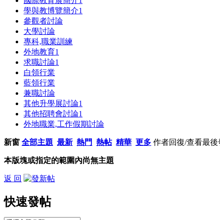
國際教育展簡介
1
學與教博覽簡介
1
參觀者討論
大學討論
專科,職業訓練
外地教育
1
求職討論
1
白領行業
藍領行業
兼職討論
其他升學展討論
1
其他招聘會討論
1
外地職業,工作假期討論
新窗
全部主題
最新
熱門
熱帖
精華
更多
作者
回復/查看
最後
本版塊或指定的範圍內尚無主題
返 回
快速發帖