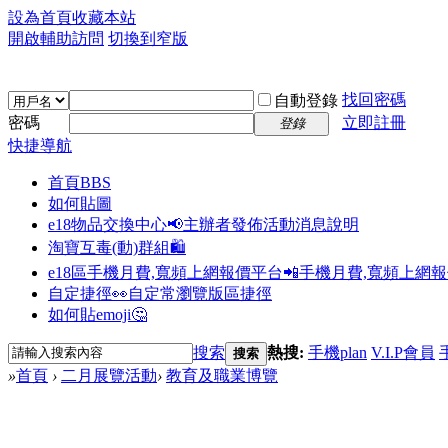
設為首頁
收藏本站
開啟輔助訪問
切換到窄版
找回密碼
自動登錄
密碼
立即註冊
登錄
快捷導航
首頁
BBS
如何貼圖
e18物品交換中心📢
主辦者發佈活動消息說明
淘寶互毒(動)群組🛍️
e18區手機月費,寬頻上網報價平台📲
手機月費,寬頻上網
自定捷徑👀
自定常瀏覽版區捷徑
如何貼emoji🤔
搜索
熱搜:
手機plan
V.I.P會員
搜索
»
首頁
›
二月展覽活動
›
教育及職業博覽