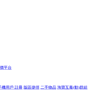
報價平台
手機用戶 註冊
版區捷徑
二手物品
淘寶互毒(動)群組