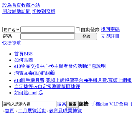
設為首頁
收藏本站
開啟輔助訪問
切換到窄版
找回密碼
自動登錄
密碼
立即註冊
登錄
快捷導航
首頁
BBS
如何貼圖
e18物品交換中心📢
主辦者發佈活動消息說明
淘寶互毒(動)群組🛍️
e18區手機月費,寬頻上網報價平台📲
手機月費,寬頻上網
自定捷徑👀
自定常瀏覽版區捷徑
如何貼emoji🤔
搜索
熱搜:
手機plan
V.I.P會員
搜索
»
首頁
›
二月展覽活動
›
教育及職業博覽