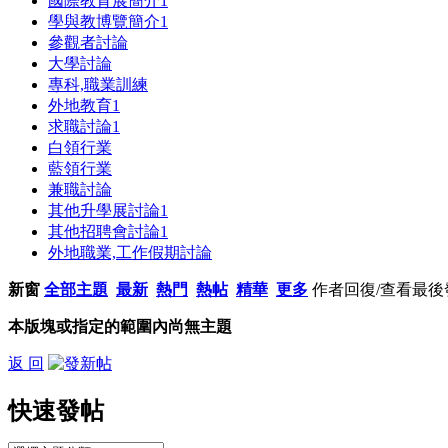
國際教育展簡介
1
學與教博覽簡介
1
參觀者討論
大學討論
專科,職業訓練
外地教育
1
求職討論
1
白領行業
藍領行業
兼職討論
其他升學展討論
1
其他招聘會討論
1
外地職業,工作假期討論
新窗
全部主題
最新
熱門
熱帖
精華
更多
作者
回復/查看
最後
本版塊或指定的範圍內尚無主題
返 回
快速發帖