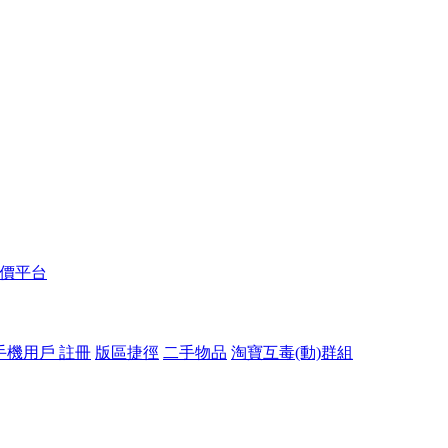
報價平台
手機用戶 註冊
版區捷徑
二手物品
淘寶互毒(動)群組