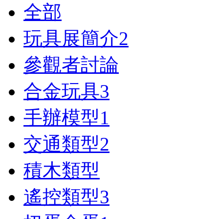
全部
玩具展簡介
2
參觀者討論
合金玩具
3
手辦模型
1
交通類型
2
積木類型
遙控類型
3