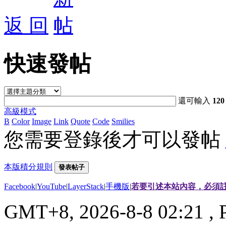
返 回
快速發帖
還可輸入
120
高級模式
B
Color
Image
Link
Quote
Code
Smilies
您需要登錄後才可以發帖
本版積分規則
發表帖子
Facebook
|
YouTube
|
LayerStack
|
手機版
|
若要引述本站內容，必須註
GMT+8, 2026-8-8 02:21
, 