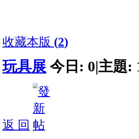
收藏本版
(
2
)
玩具展
今日:
0
|
主題:
返 回