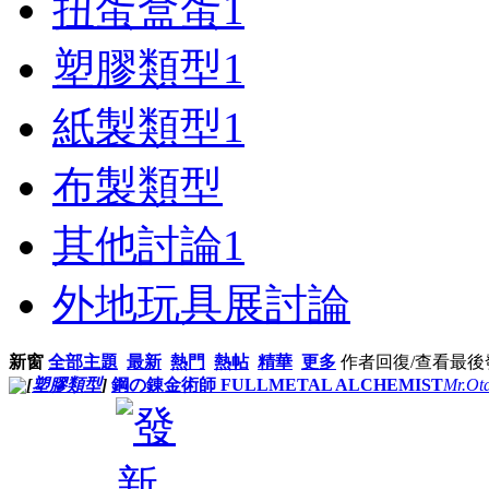
扭蛋盒蛋
1
塑膠類型
1
紙製類型
1
布製類型
其他討論
1
外地玩具展討論
新窗
全部主題
最新
熱門
熱帖
精華
更多
作者
回復/查看
最後
[
塑膠類型
]
鋼の錬金術師 FULLMETAL ALCHEMIST
Mr.Ot