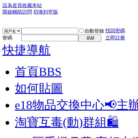
設為首頁
收藏本站
開啟輔助訪問
切換到窄版
找回密碼
自動登錄
密碼
立即註冊
登錄
快捷導航
首頁
BBS
如何貼圖
e18物品交換中心📢
主
淘寶互毒(動)群組🛍️