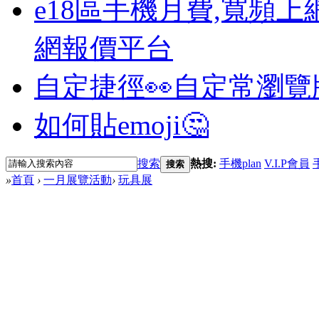
e18區手機月費,寬頻上
網報價平台
自定捷徑👀
自定常瀏覽
如何貼emoji🤔
搜索
熱搜:
手機plan
V.I.P會員
搜索
»
首頁
›
一月展覽活動
›
玩具展