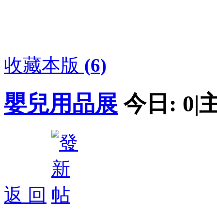
收藏本版
(
6
)
嬰兒用品展
今日:
0
|
返 回