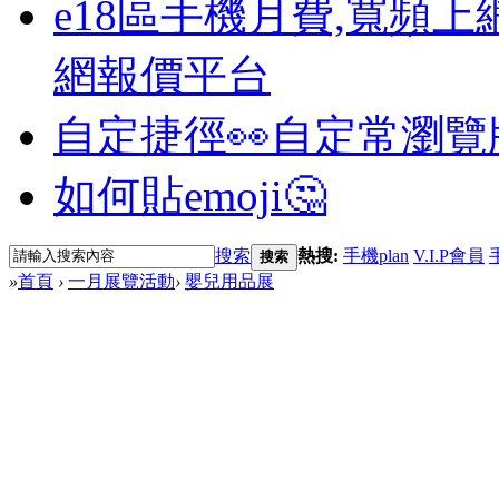
e18區手機月費,寬頻上
網報價平台
自定捷徑👀
自定常瀏覽
如何貼emoji🤔
搜索
熱搜:
手機plan
V.I.P會員
搜索
»
首頁
›
一月展覽活動
›
嬰兒用品展