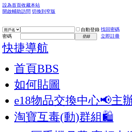
設為首頁
收藏本站
開啟輔助訪問
切換到窄版
找回密碼
自動登錄
密碼
立即註冊
登錄
快捷導航
首頁
BBS
如何貼圖
e18物品交換中心📢
主
淘寶互毒(動)群組🛍️