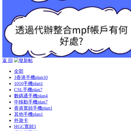
返 回
全部
3香港手機plan
10
1010手機plan
1
CSL手機plan
7
數碼通手機plan
4
中移動手機plan
7
香港寬頻手機plan
1
其他手機plan
1
外遊卡
HGC寬頻
3