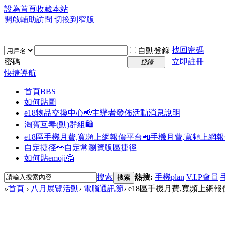
設為首頁
收藏本站
開啟輔助訪問
切換到窄版
找回密碼
自動登錄
密碼
立即註冊
登錄
快捷導航
首頁
BBS
如何貼圖
e18物品交換中心📢
主辦者發佈活動消息說明
淘寶互毒(動)群組🛍️
e18區手機月費,寬頻上網報價平台📲
手機月費,寬頻上網
自定捷徑👀
自定常瀏覽版區捷徑
如何貼emoji🤔
搜索
熱搜:
手機plan
V.I.P會員
搜索
»
首頁
›
八月展覽活動
›
電腦通訊節
›
e18區手機月費,寬頻上網報