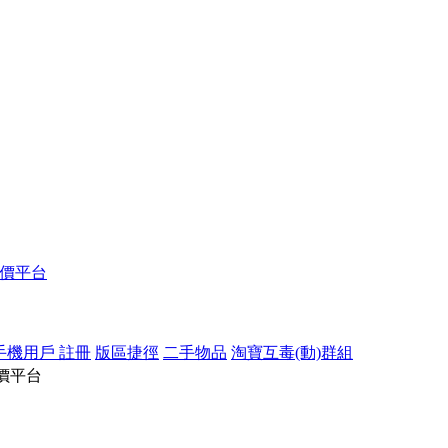
報價平台
手機用戶 註冊
版區捷徑
二手物品
淘寶互毒(動)群組
價平台