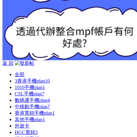
返 回
全部
3香港手機plan
10
1010手機plan
1
CSL手機plan
7
數碼通手機plan
4
中移動手機plan
7
香港寬頻手機plan
1
其他手機plan
1
外遊卡
HGC寬頻
3