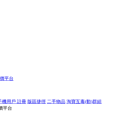
報價平台
手機用戶 註冊
版區捷徑
二手物品
淘寶互毒(動)群組
價平台