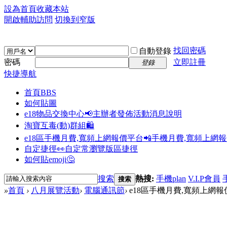
設為首頁
收藏本站
開啟輔助訪問
切換到窄版
找回密碼
自動登錄
密碼
立即註冊
登錄
快捷導航
首頁
BBS
如何貼圖
e18物品交換中心📢
主辦者發佈活動消息說明
淘寶互毒(動)群組🛍️
e18區手機月費,寬頻上網報價平台📲
手機月費,寬頻上網
自定捷徑👀
自定常瀏覽版區捷徑
如何貼emoji🤔
搜索
熱搜:
手機plan
V.I.P會員
搜索
»
首頁
›
八月展覽活動
›
電腦通訊節
›
e18區手機月費,寬頻上網報