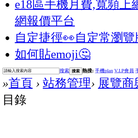
e18區手機月費,寬頻上
網報價平台
自定捷徑👀
自定常瀏覽
如何貼emoji🤔
搜索
熱搜:
手機plan
V.I.P會員
搜索
»
首頁
›
站務管理
›
展覽商
目錄