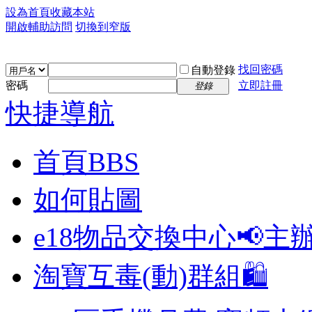
設為首頁
收藏本站
開啟輔助訪問
切換到窄版
找回密碼
自動登錄
密碼
立即註冊
登錄
快捷導航
首頁
BBS
如何貼圖
e18物品交換中心📢
主
淘寶互毒(動)群組🛍️