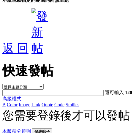
本版塊或指定的範圍內尚無主題
返 回
快速發帖
還可輸入
120
高級模式
B
Color
Image
Link
Quote
Code
Smilies
您需要登錄後才可以發帖
本版積分規則
發表帖子