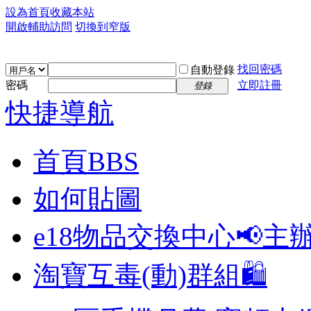
設為首頁
收藏本站
開啟輔助訪問
切換到窄版
找回密碼
自動登錄
密碼
立即註冊
登錄
快捷導航
首頁
BBS
如何貼圖
e18物品交換中心📢
主
淘寶互毒(動)群組🛍️