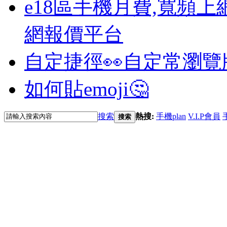
e18區手機月費,寬頻上
網報價平台
自定捷徑👀
自定常瀏覽
如何貼emoji🤔
搜索
熱搜:
手機plan
V.I.P會員
搜索