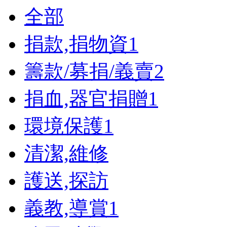
全部
捐款,捐物資
1
籌款/募捐/義賣
2
捐血,器官捐贈
1
環境保護
1
清潔,維修
護送,探訪
義教,導賞
1