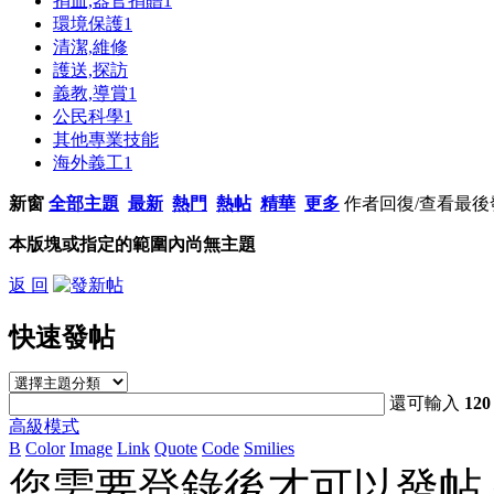
捐血,器官捐贈
1
環境保護
1
清潔,維修
護送,探訪
義教,導賞
1
公民科學
1
其他專業技能
海外義工
1
新窗
全部主題
最新
熱門
熱帖
精華
更多
作者
回復/查看
最後
本版塊或指定的範圍內尚無主題
返 回
快速發帖
還可輸入
120
高級模式
B
Color
Image
Link
Quote
Code
Smilies
您需要登錄後才可以發帖