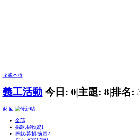
收藏本版
義工活動
今日:
0
|
主題:
8
|
排名:
返 回
全部
捐款,捐物資
1
籌款/募捐/義賣
2