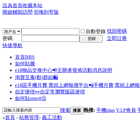
設為首頁
收藏本站
開啟輔助訪問
切換到窄版
找回密碼
自動登錄
密碼
立即註冊
登錄
快捷導航
首頁
BBS
如何貼圖
e18物品交換中心📢
主辦者發佈活動消息說明
淘寶互毒(動)群組🛍️
e18區手機月費,寬頻上網報價平台📲
手機月費,寬頻上網
自定捷徑👀
自定常瀏覽版區捷徑
如何貼emoji🤔
搜索
熱搜:
手機plan
V.I.P會員
搜索
»
首頁
›
站務管理
›
義工活動