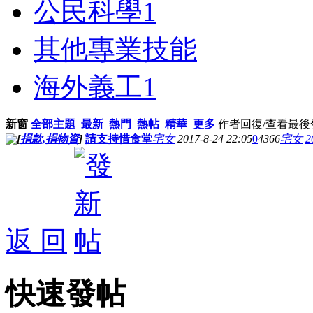
公民科學
1
其他專業技能
海外義工
1
新窗
全部主題
最新
熱門
熱帖
精華
更多
作者
回復/查看
最後
[
捐款,捐物資
]
請支持惜食堂
宅女
2017-8-24 22:05
0
4366
宅女
2
返 回
快速發帖