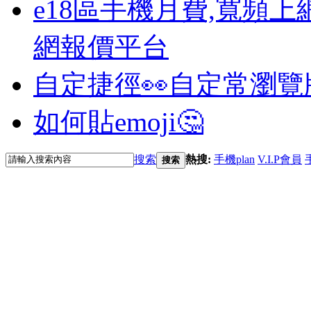
e18區手機月費,寬頻上
網報價平台
自定捷徑👀
自定常瀏覽
如何貼emoji🤔
搜索
熱搜:
手機plan
V.I.P會員
搜索