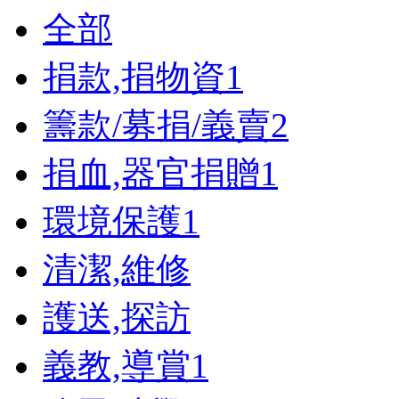
全部
捐款,捐物資
1
籌款/募捐/義賣
2
捐血,器官捐贈
1
環境保護
1
清潔,維修
護送,探訪
義教,導賞
1