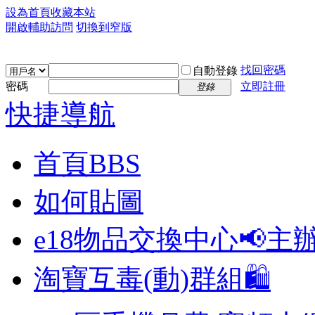
設為首頁
收藏本站
開啟輔助訪問
切換到窄版
找回密碼
自動登錄
密碼
立即註冊
登錄
快捷導航
首頁
BBS
如何貼圖
e18物品交換中心📢
主
淘寶互毒(動)群組🛍️