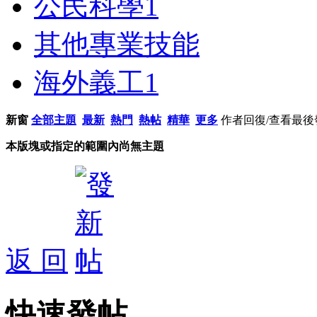
公民科學
1
其他專業技能
海外義工
1
新窗
全部主題
最新
熱門
熱帖
精華
更多
作者
回復/查看
最後
本版塊或指定的範圍內尚無主題
返 回
快速發帖