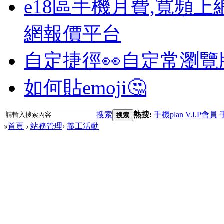
e18區手機月費,寬頻上
網報價平台
自定捷徑👀
自定常瀏覽
如何貼emoji🤔
搜索
熱搜:
手機plan
V.I.P會員
搜索
»
首頁
›
站務管理
›
義工活動