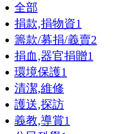
全部
捐款,捐物資
1
籌款/募捐/義賣
2
捐血,器官捐贈
1
環境保護
1
清潔,維修
護送,探訪
義教,導賞
1