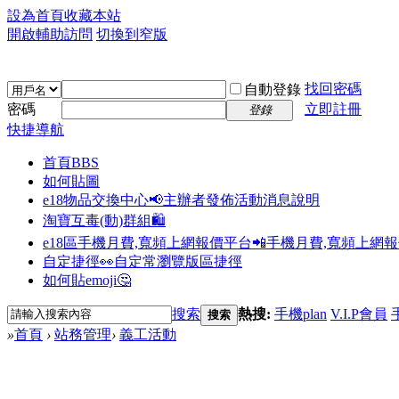
設為首頁
收藏本站
開啟輔助訪問
切換到窄版
找回密碼
自動登錄
密碼
立即註冊
登錄
快捷導航
首頁
BBS
如何貼圖
e18物品交換中心📢
主辦者發佈活動消息說明
淘寶互毒(動)群組🛍️
e18區手機月費,寬頻上網報價平台📲
手機月費,寬頻上網
自定捷徑👀
自定常瀏覽版區捷徑
如何貼emoji🤔
搜索
熱搜:
手機plan
V.I.P會員
搜索
»
首頁
›
站務管理
›
義工活動