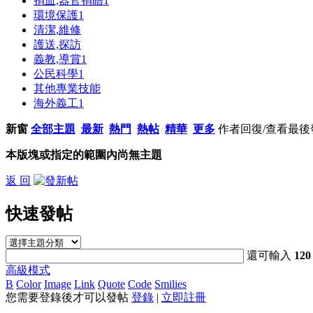
捐血,器官捐贈
1
環境保護
1
清潔,維修
護送,探訪
義教,導賞
1
公民科學
1
其他專業技能
海外義工
1
新窗
全部主題
最新
熱門
熱帖
精華
更多
作者
回復/查看
最後
本版塊或指定的範圍內尚無主題
返 回
快速發帖
還可輸入
120
高級模式
B
Color
Image
Link
Quote
Code
Smilies
您需要登錄後才可以發帖
登錄
|
立即註冊