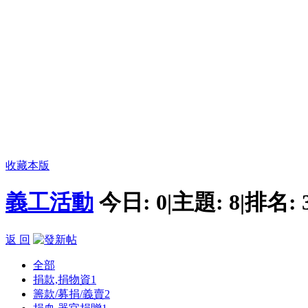
收藏本版
義工活動
今日:
0
|
主題:
8
|
排名:
返 回
全部
捐款,捐物資
1
籌款/募捐/義賣
2