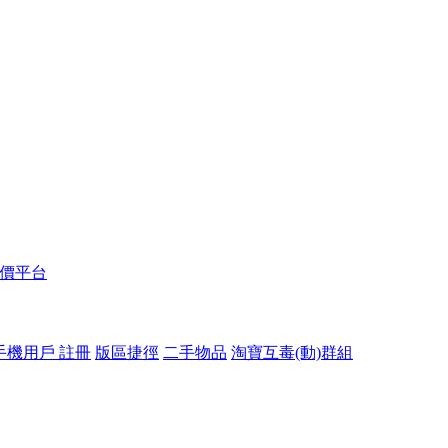
報價平台
手機用戶 註冊
版區捷徑
二手物品
淘寶互毒(動)群組