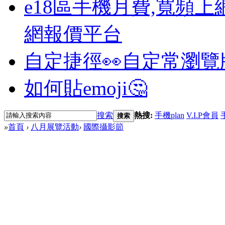
e18區手機月費,寬頻上
網報價平台
自定捷徑👀
自定常瀏覽
如何貼emoji🤔
搜索
熱搜:
手機plan
V.I.P會員
搜索
»
首頁
›
八月展覽活動
›
國際攝影節