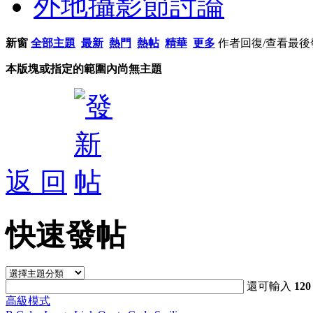
外地攝影節討論
新窗
全部主題
最新
熱門
熱帖
精華
更多
作者
回復/查看
最後
本版塊或指定的範圍內尚無主題
返 回
快速發帖
還可輸入
120
高級模式