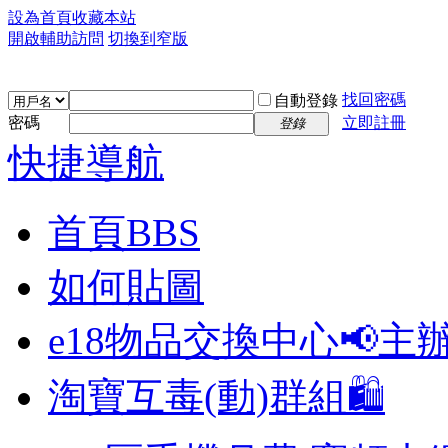
設為首頁
收藏本站
開啟輔助訪問
切換到窄版
找回密碼
自動登錄
密碼
立即註冊
登錄
快捷導航
首頁
BBS
如何貼圖
e18物品交換中心📢
主
淘寶互毒(動)群組🛍️