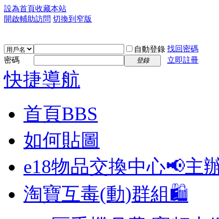
設為首頁
收藏本站
開啟輔助訪問
切換到窄版
找回密碼
自動登錄
密碼
立即註冊
登錄
快捷導航
首頁
BBS
如何貼圖
e18物品交換中心📢
主
淘寶互毒(動)群組🛍️