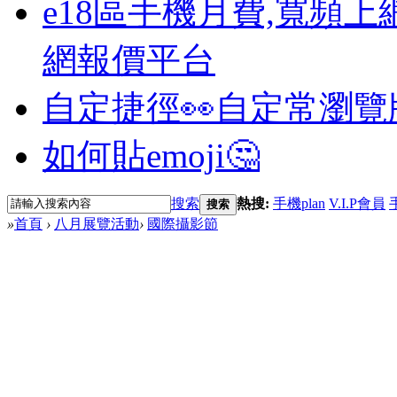
e18區手機月費,寬頻上
網報價平台
自定捷徑👀
自定常瀏覽
如何貼emoji🤔
搜索
熱搜:
手機plan
V.I.P會員
搜索
»
首頁
›
八月展覽活動
›
國際攝影節