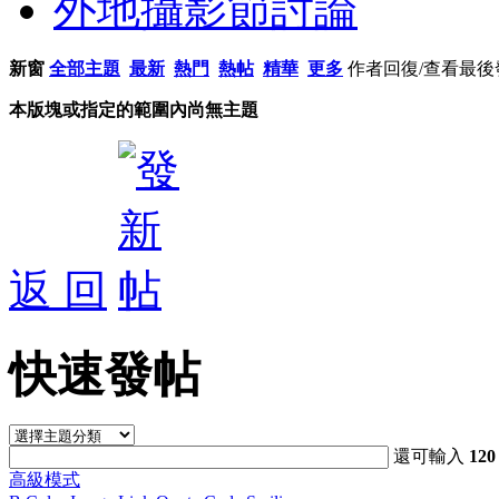
外地攝影節討論
新窗
全部主題
最新
熱門
熱帖
精華
更多
作者
回復/查看
最後
本版塊或指定的範圍內尚無主題
返 回
快速發帖
還可輸入
120
高級模式