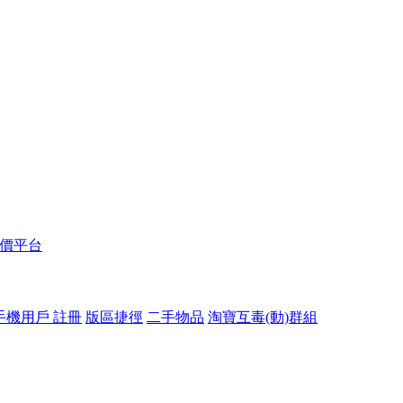
報價平台
手機用戶 註冊
版區捷徑
二手物品
淘寶互毒(動)群組