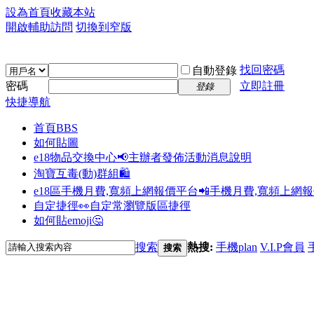
設為首頁
收藏本站
開啟輔助訪問
切換到窄版
找回密碼
自動登錄
密碼
立即註冊
登錄
快捷導航
首頁
BBS
如何貼圖
e18物品交換中心📢
主辦者發佈活動消息說明
淘寶互毒(動)群組🛍️
e18區手機月費,寬頻上網報價平台📲
手機月費,寬頻上網
自定捷徑👀
自定常瀏覽版區捷徑
如何貼emoji🤔
搜索
熱搜:
手機plan
V.I.P會員
搜索