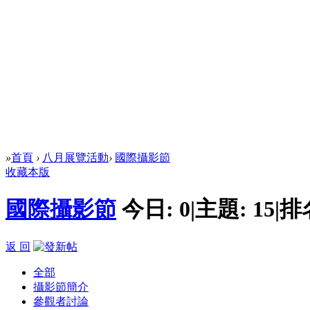
»
首頁
›
八月展覽活動
›
國際攝影節
收藏本版
國際攝影節
今日:
0
|
主題:
15
|
排
返 回
全部
攝影節簡介
參觀者討論