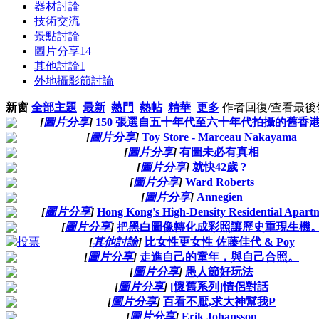
器材討論
技術交流
景點討論
圖片分享
14
其他討論
1
外地攝影節討論
新窗
全部主題
最新
熱門
熱帖
精華
更多
作者
回復/查看
最後
[
圖片分享
]
150 張選自五十年代至六十年代拍攝的舊香
[
圖片分享
]
Toy Store - Marceau Nakayama
[
圖片分享
]
有圖未必有真相
[
圖片分享
]
就快42歲 ?
[
圖片分享
]
Ward Roberts
[
圖片分享
]
Annegien
[
圖片分享
]
Hong Kong's High-Density Residential Apart
[
圖片分享
]
把黑白圖像轉化成彩照讓歷史重現生機
[
其他討論
]
比女性更女性 佐藤佳代 & Poy
[
圖片分享
]
走進自己的童年，與自己合照。
[
圖片分享
]
愚人節好玩法
[
圖片分享
]
[懷舊系列]情侶對話
[
圖片分享
]
百看不厭,求大神幫我P
[
圖片分享
]
Erik Johansson