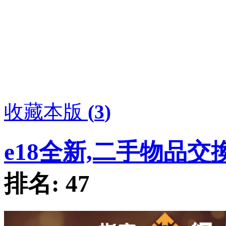
收藏本版
(
3
)
e18全新,二手物品交
排名:
47