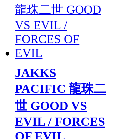
JAKKS
PACIFIC 龍珠二
世 GOOD VS
EVIL / FORCES
OF EVIL