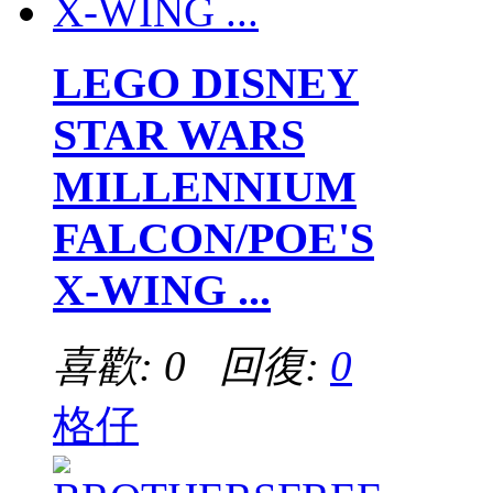
LEGO DISNEY
STAR WARS
MILLENNIUM
FALCON/POE'S
X-WING ...
喜歡: 0 回復:
0
格仔