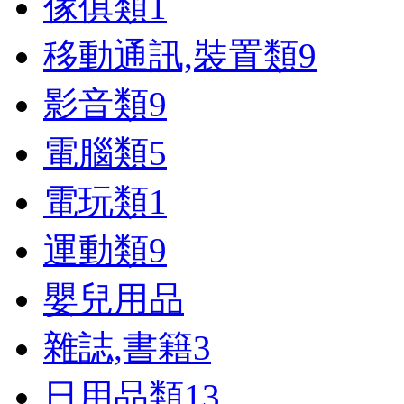
傢俱類
1
移動通訊,裝置類
9
影音類
9
電腦類
5
電玩類
1
運動類
9
嬰兒用品
雜誌,書籍
3
日用品類
13