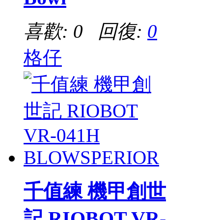
喜歡: 0 回復:
0
格仔
千值練 機甲創世
記 RIOBOT VR-