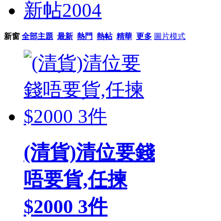
新帖
2004
新窗
全部主題
最新
熱門
熱帖
精華
更多
圖片模式
(清貨)清位要錢
唔要貨,任揀
$2000 3件