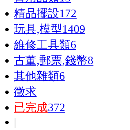
精品擺設
172
玩具,模型
1409
維修工具類
6
古董,郵票,錢幣
8
其他雜類
6
徵求
已完成
372
|