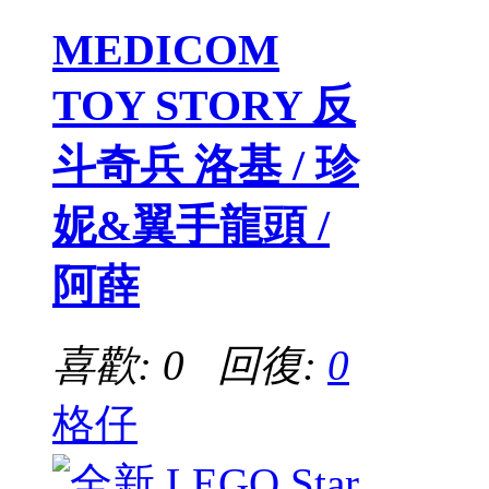
MEDICOM
TOY STORY 反
斗奇兵 洛基 / 珍
妮&翼手龍頭 /
阿薛
喜歡: 0 回復:
0
格仔