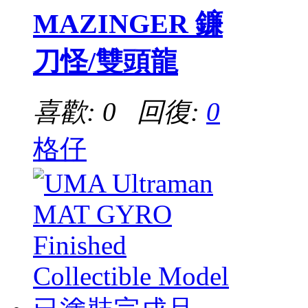
MAZINGER 鐮
刀怪/雙頭龍
喜歡: 0 回復:
0
格仔