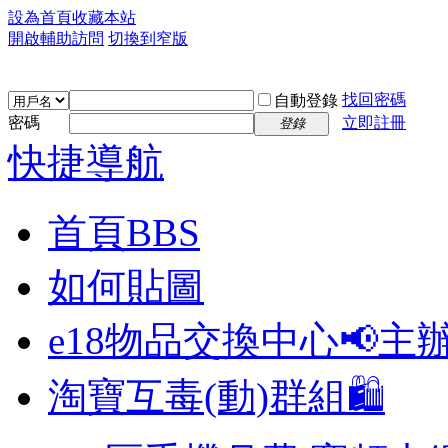
設為首頁
收藏本站
開啟輔助訪問
切換到窄版
找回密碼
自動登錄
密碼
立即註冊
登錄
快捷導航
首頁
BBS
如何貼圖
e18物品交換中心📢
主
淘寶互毒(動)群組🛍️