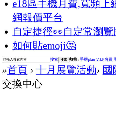
e18區手機月費,寬頻上
網報價平台
自定捷徑👀
自定常瀏覽
如何貼emoji🤔
搜索
熱搜:
手機plan
V.I.P會員
搜索
»
首頁
›
十月展覽活動
›
國
交換中心