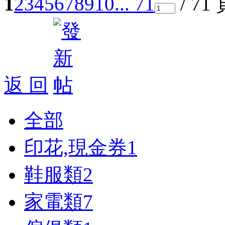
1
2
3
4
5
6
7
8
9
10
... 71
/ 71
返 回
全部
印花,現金券
1
鞋服類
2
家電類
7