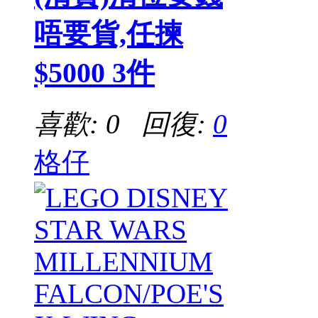
唔要貨,任揀
$5000 3件
喜歡: 0 回復:
0
格仔