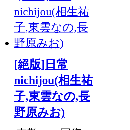
[絕版]日常
nichijou(相生祐
子,東雲なの,長
野原みお)