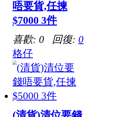
唔要貨,任揀
$7000 3件
喜歡: 0 回復:
0
格仔
(清貨)清位要錢