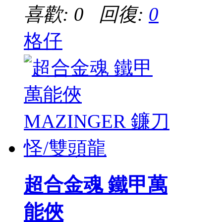
喜歡: 0 回復:
0
格仔
超合金魂 鐵甲萬
能俠