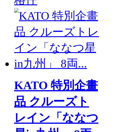
KATO 特別企畫
品 クルーズト
レイン「ななつ