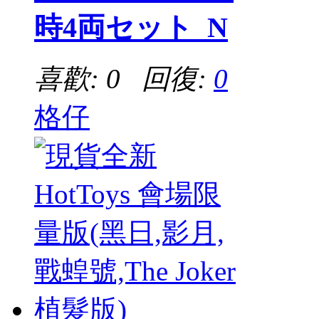
時4両セット_N
喜歡: 0 回復:
0
格仔