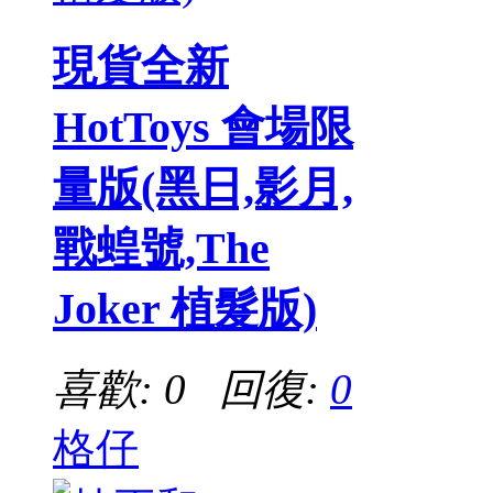
現貨全新
HotToys 會場限
量版(黑日,影月,
戰蝗號,The
Joker 植髮版)
喜歡: 0 回復:
0
格仔