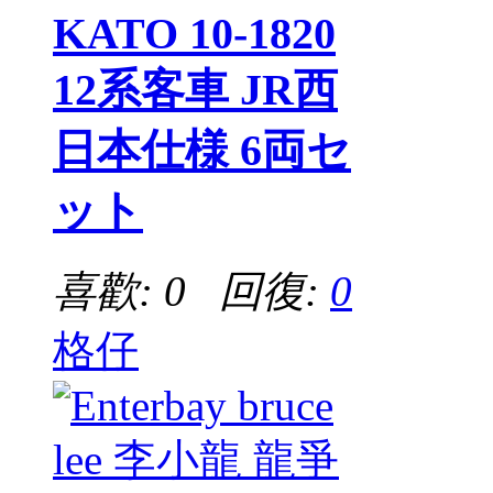
KATO 10-1820
12系客車 JR西
日本仕様 6両セ
ット
喜歡: 0 回復:
0
格仔