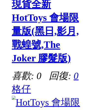
現貨全新
HotToys 會場限
量版(黑日,影月,
戰蝗號,The
Joker 膠髮版)
喜歡: 0 回復:
0
格仔