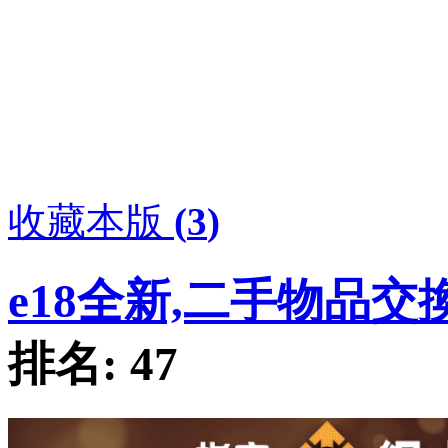
收藏本版
(
3
)
e18全新,二手物品交
排名:
47