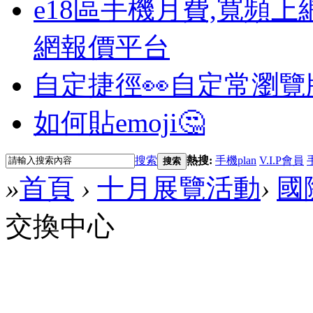
e18區手機月費,寬頻上
網報價平台
自定捷徑👀
自定常瀏覽
如何貼emoji🤔
搜索
熱搜:
手機plan
V.I.P會員
搜索
»
首頁
›
十月展覽活動
›
國
交換中心