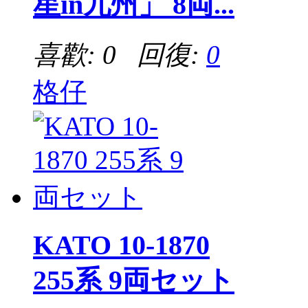
星in九州」 8両...
喜歡: 0 回復:
0
格仔
KATO 10-1870
255系 9両セット