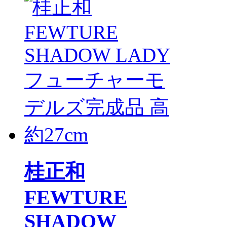
桂正和
FEWTURE
SHADOW