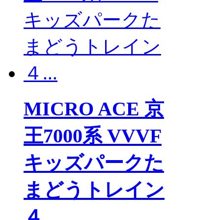
MICRO ACE 京
王7000系 VVVF
キッズパークた
まどうトレイン
４...