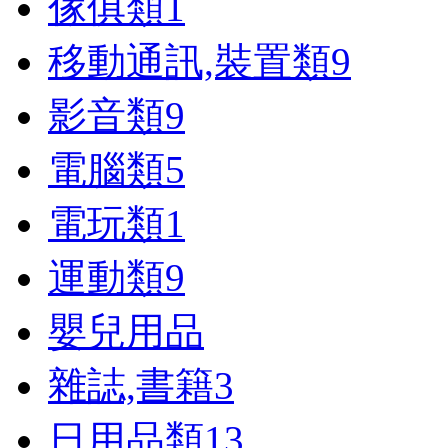
傢俱類
1
移動通訊,裝置類
9
影音類
9
電腦類
5
電玩類
1
運動類
9
嬰兒用品
雜誌,書籍
3
日用品類
13