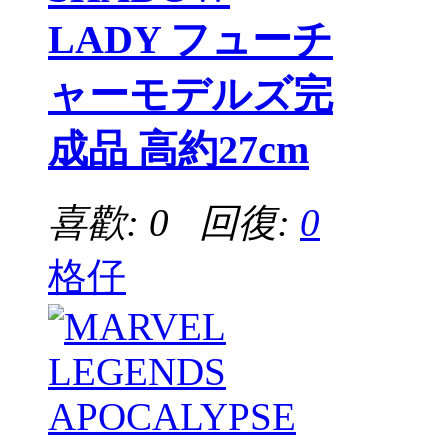
LADY フューチ
ャーモデルズ完
成品 高約27cm
喜歡: 0 回復:
0
格仔