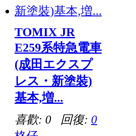
TOMIX JR
E259系特急電車
(成田エクスプ
レス・新塗裝)
基本,増...
喜歡: 0 回復:
0
格仔