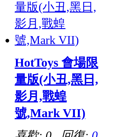
HotToys 會場限
量版(小丑,黑日,
影月,戰蝗
號,Mark VII)
喜歡: 0 回復:
0