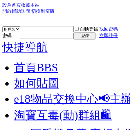
設為首頁
收藏本站
開啟輔助訪問
切換到窄版
找回密碼
自動登錄
密碼
立即註冊
登錄
快捷導航
首頁
BBS
如何貼圖
e18物品交換中心📢
主
淘寶互毒(動)群組🛍️