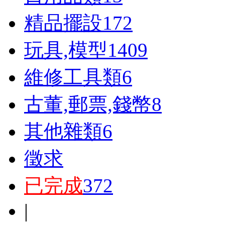
精品擺設
172
玩具,模型
1409
維修工具類
6
古董,郵票,錢幣
8
其他雜類
6
徵求
已完成
372
|