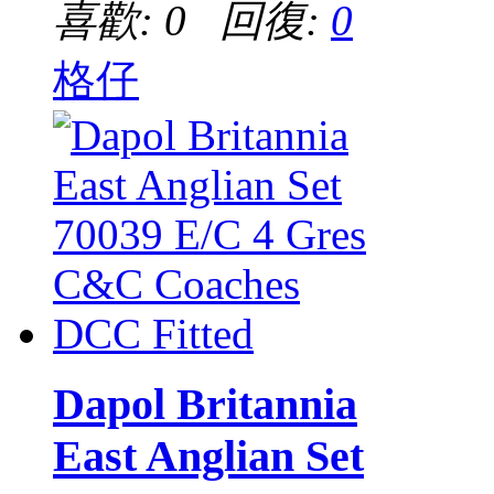
喜歡: 0 回復:
0
格仔
Dapol Britannia
East Anglian Set