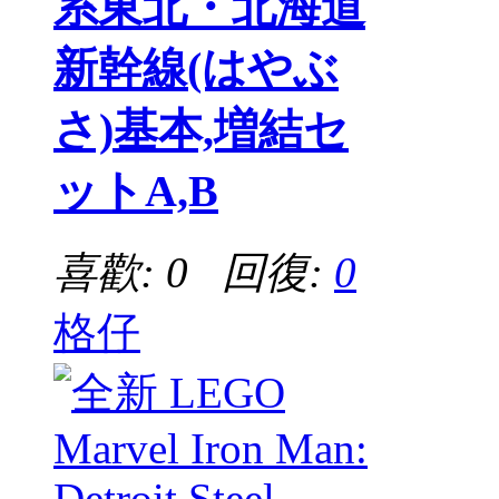
系東北・北海道
新幹線(はやぶ
さ)基本,増結セ
ットA,B
喜歡: 0 回復:
0
格仔