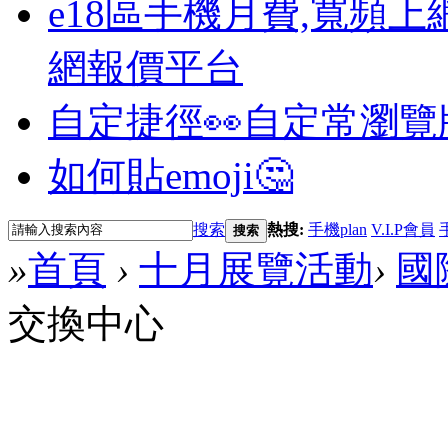
e18區手機月費,寬頻上
網報價平台
自定捷徑👀
自定常瀏覽
如何貼emoji🤔
搜索
熱搜:
手機plan
V.I.P會員
搜索
»
首頁
›
十月展覽活動
›
國
交換中心