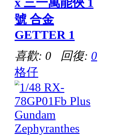
x 三一萬能俠 1
號 合金
GETTER 1
喜歡: 0 回復:
0
格仔