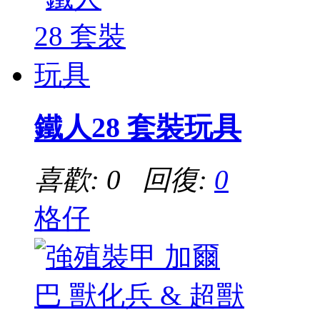
鐵人28 套裝玩具
喜歡: 0 回復:
0
格仔