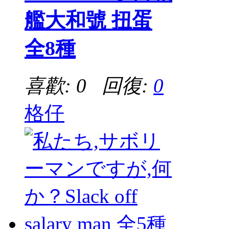
艦大和號 扭蛋
全8種
喜歡: 0 回復:
0
格仔