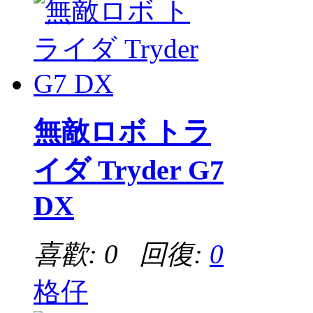
無敵ロボ トラ
イダ Tryder G7
DX
喜歡: 0 回復:
0
格仔