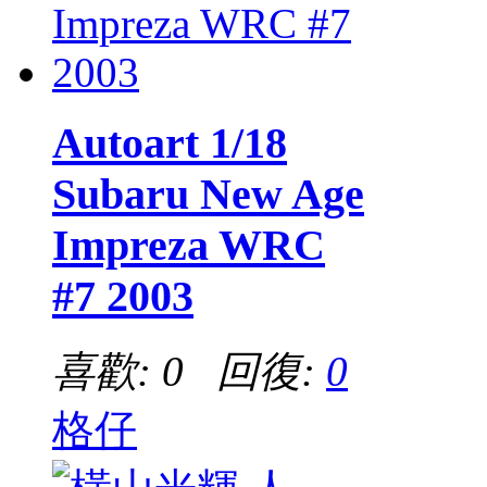
Autoart 1/18
Subaru New Age
Impreza WRC
#7 2003
喜歡: 0 回復:
0
格仔