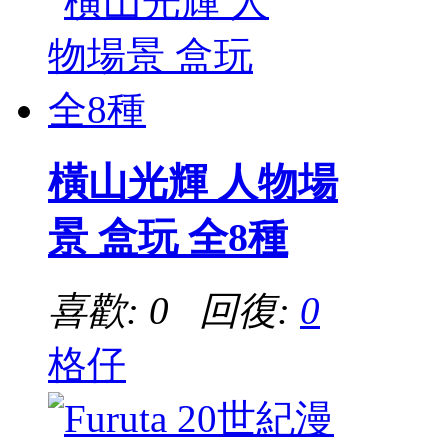
橫山光輝 人物場
景 盒玩 全8種
喜歡: 0 回復:
0
格仔