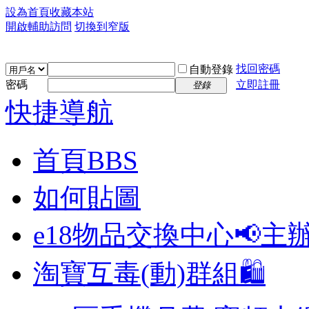
設為首頁
收藏本站
開啟輔助訪問
切換到窄版
找回密碼
自動登錄
密碼
立即註冊
登錄
快捷導航
首頁
BBS
如何貼圖
e18物品交換中心📢
主
淘寶互毒(動)群組🛍️