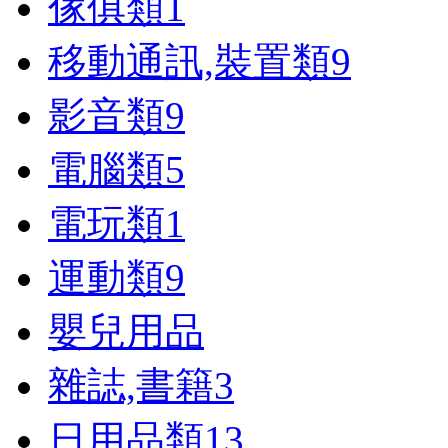
傢俱類
1
移動通訊,裝置類
9
影音類
9
電腦類
5
電玩類
1
運動類
9
嬰兒用品
雜誌,書籍
3
日用品類
13