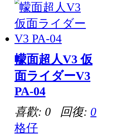
幪面超人V3 仮
面ライダーV3
PA-04
喜歡: 0 回復:
0
格仔