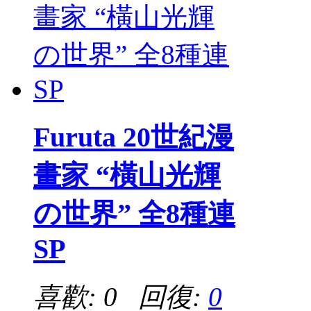
Furuta 20世紀漫
畫家 “橫山光輝
の世界” 全8種連
SP
喜歡: 0 回復:
0