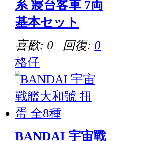
系 寢台客車 7両
基本セット
喜歡: 0 回復:
0
格仔
BANDAI 宇宙戰