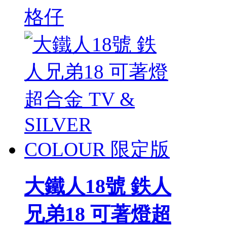
格仔
大鐵人18號 鉄人
兄弟18 可著燈超