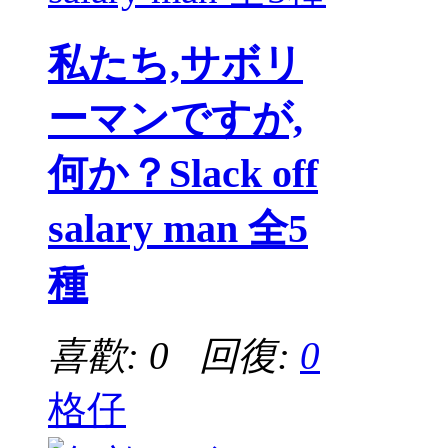
私たち,サボリ
ーマンですが,
何か？Slack off
salary man 全5
種
喜歡: 0 回復:
0
格仔