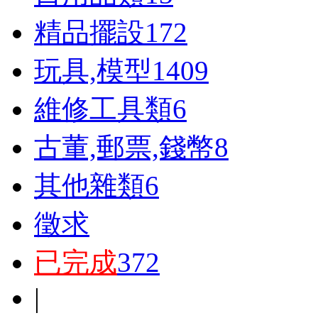
精品擺設
172
玩具,模型
1409
維修工具類
6
古董,郵票,錢幣
8
其他雜類
6
徵求
已完成
372
|