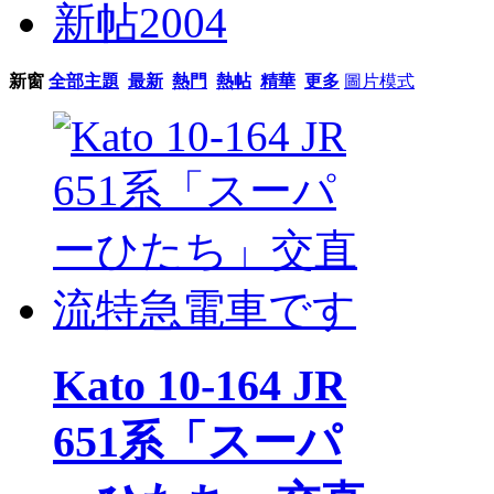
新帖
2004
新窗
全部主題
最新
熱門
熱帖
精華
更多
圖片模式
Kato 10-164 JR
651系「スーパ