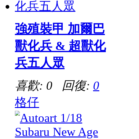
強殖裝甲 加爾巴
獸化兵 & 超獸化
兵五人眾
喜歡: 0 回復:
0
格仔