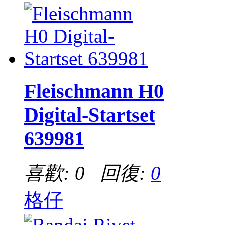
Fleischmann H0
Digital-Startset
639981
喜歡: 0 回復:
0
格仔