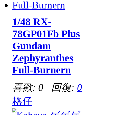
1/48 RX-
78GP01Fb Plus
Gundam
Zephyranthes
Full-Burnern
喜歡: 0 回復:
0
格仔