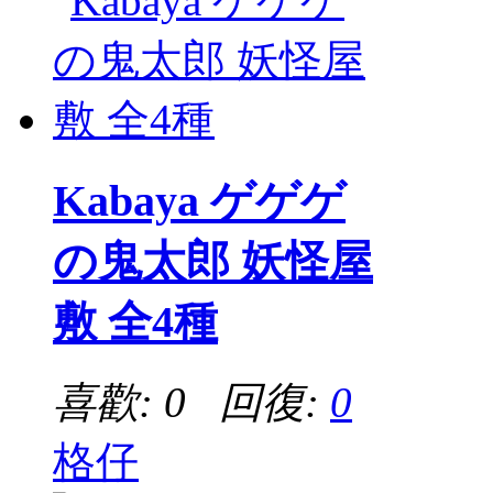
Kabaya ゲゲゲ
の鬼太郎 妖怪屋
敷 全4種
喜歡: 0 回復:
0
格仔