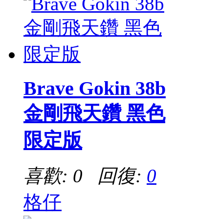
Brave Gokin 38b
金剛飛天鑽 黑色
限定版
喜歡: 0 回復:
0
格仔