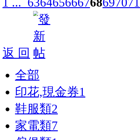
1 ...
63
64
65
66
67
68
69
70
71
返 回
全部
印花,現金券
1
鞋服類
2
家電類
7