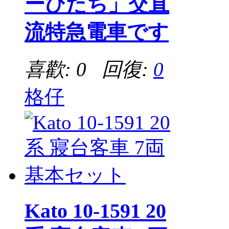
ーひたち」交直
流特急電車です
喜歡: 0 回復:
0
格仔
Kato 10-1591 20