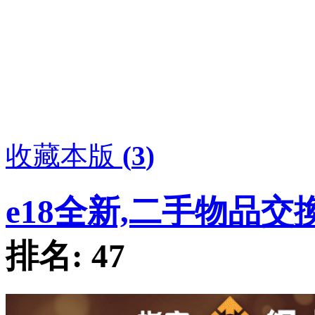
收藏本版
(
3
)
e18全新,二手物品交
排名:
47