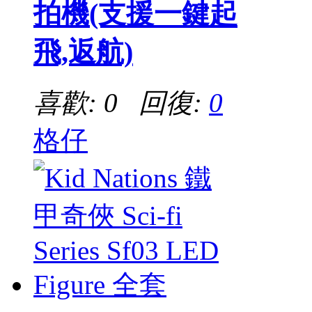
拍機(支援一鍵起
飛,返航)
喜歡: 0 回復:
0
格仔