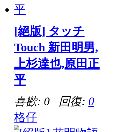
[絕版] タッチ
Touch 新田明男,
上杉達也,原田正
平
喜歡: 0 回復:
0
格仔