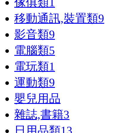
傢俱類
1
移動通訊,裝置類
9
影音類
9
電腦類
5
電玩類
1
運動類
9
嬰兒用品
雜誌,書籍
3
日用品類
13