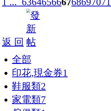
1 ...
63
64
65
66
67
68
69
70
71
返 回
全部
印花,現金券
1
鞋服類
2
家電類
7