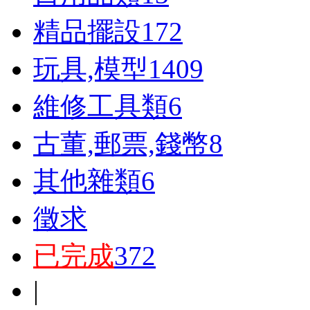
精品擺設
172
玩具,模型
1409
維修工具類
6
古董,郵票,錢幣
8
其他雜類
6
徵求
已完成
372
|