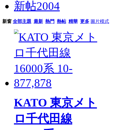
新帖
2004
新窗
全部主題
最新
熱門
熱帖
精華
更多
圖片模式
KATO 東京メト
ロ千代田線