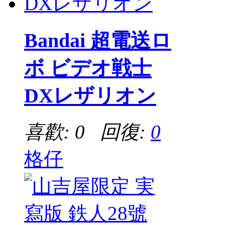
Bandai 超電送ロ
ボ ビデオ戦士
DXレザリオン
喜歡: 0 回復:
0
格仔