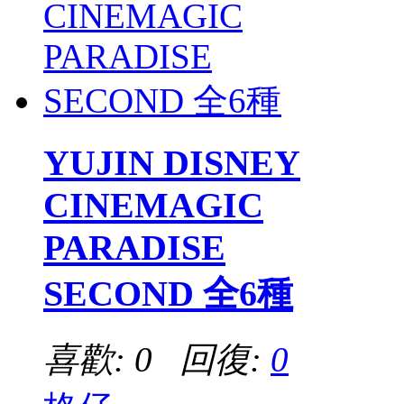
YUJIN DISNEY
CINEMAGIC
PARADISE
SECOND 全6種
喜歡: 0 回復:
0