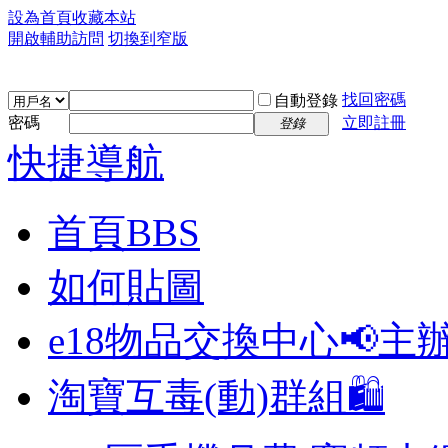
設為首頁
收藏本站
開啟輔助訪問
切換到窄版
找回密碼
自動登錄
密碼
立即註冊
登錄
快捷導航
首頁
BBS
如何貼圖
e18物品交換中心📢
主
淘寶互毒(動)群組🛍️