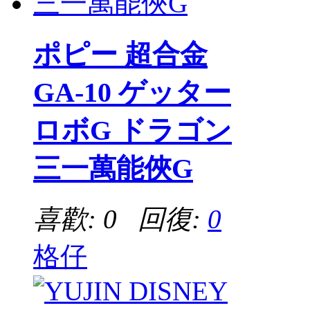
ポピー 超合金
GA-10 ゲッター
ロボG ドラゴン
三一萬能俠G
喜歡: 0 回復:
0
格仔