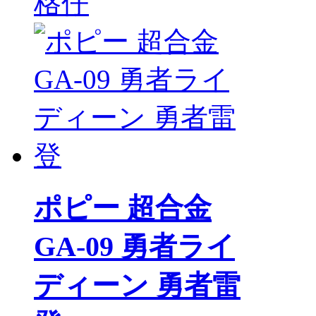
格仔
ポピー 超合金
GA-09 勇者ライ
ディーン 勇者雷