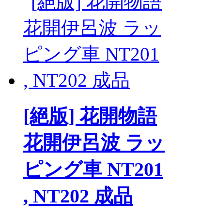
[絕版] 花開物語
花開伊呂波 ラッ
ピング車 NT201
, NT202 成品