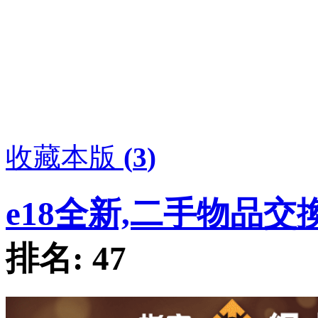
收藏本版
(
3
)
e18全新,二手物品交
排名:
47