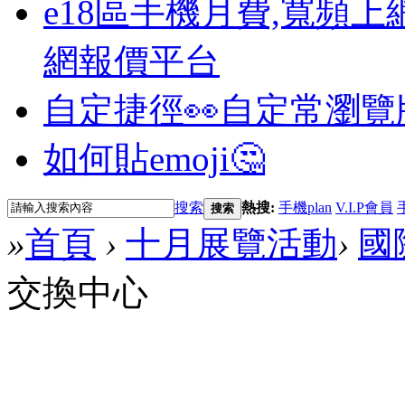
e18區手機月費,寬頻上
網報價平台
自定捷徑👀
自定常瀏覽
如何貼emoji🤔
搜索
熱搜:
手機plan
V.I.P會員
搜索
»
首頁
›
十月展覽活動
›
國
交換中心