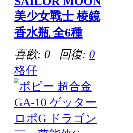
SAILOR MOON
美少女戰士 棱鏡
香水瓶 全6種
喜歡: 0 回復:
0
格仔