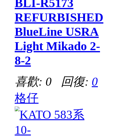
BLI-R5173
REFURBISHED
BlueLine USRA
Light Mikado 2-
8-2
喜歡: 0 回復:
0
格仔