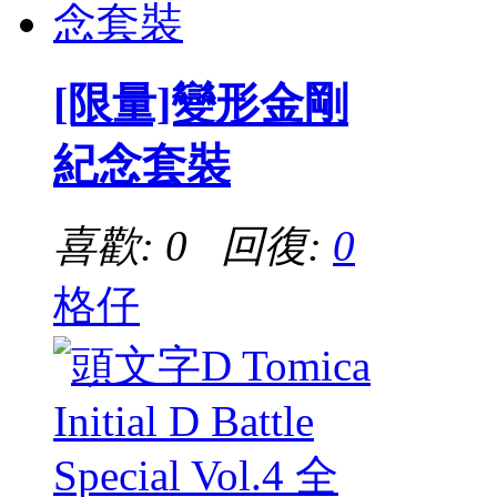
[限量]變形金剛
紀念套裝
喜歡: 0 回復:
0
格仔