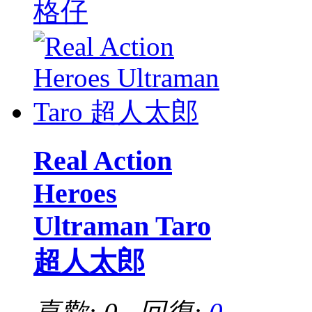
格仔
Real Action
Heroes
Ultraman Taro
超人太郎