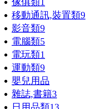
傢俱類
1
移動通訊,裝置類
9
影音類
9
電腦類
5
電玩類
1
運動類
9
嬰兒用品
雜誌,書籍
3
日用品類
13