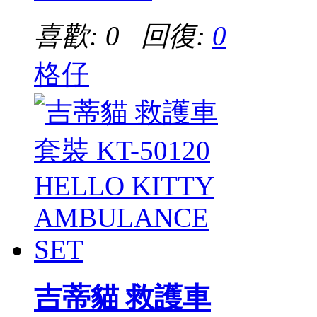
喜歡: 0 回復:
0
格仔
吉蒂貓 救護車