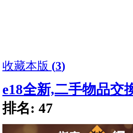
收藏本版
(
3
)
e18全新,二手物品交
排名:
47