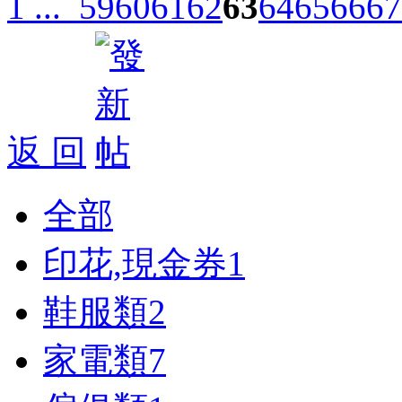
1 ...
59
60
61
62
63
64
65
66
67
返 回
全部
印花,現金券
1
鞋服類
2
家電類
7