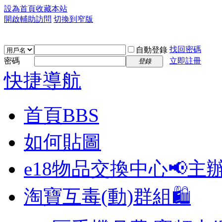
設為首頁
收藏本站
開啟輔助訪問
切換到窄版
找回密碼
自動登錄
密碼
立即註冊
登錄
快捷導航
首頁
BBS
如何貼圖
e18物品交換中心📢
主
淘寶互毒(動)群組🛍️