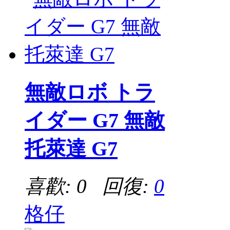
無敵ロボ トラ
イダー G7 無敵
托萊達 G7
喜歡: 0 回復:
0
格仔