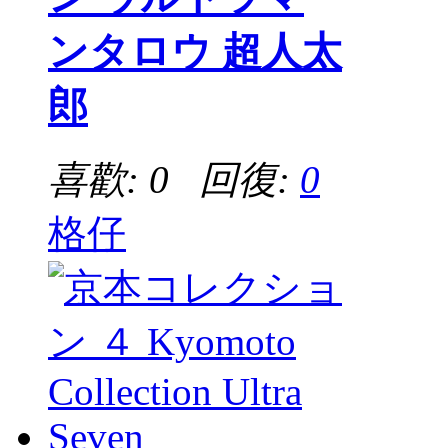
ンタロウ 超人太
郎
喜歡: 0 回復:
0
格仔