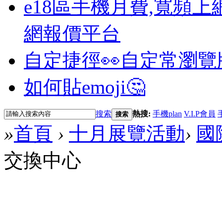
e18區手機月費,寬頻上
網報價平台
自定捷徑👀
自定常瀏覽
如何貼emoji🤔
搜索
熱搜:
手機plan
V.I.P會員
搜索
»
首頁
›
十月展覽活動
›
國
交換中心