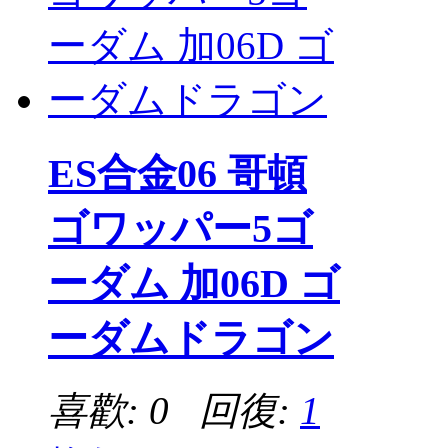
ES合金06 哥頓
ゴワッパー5ゴ
ーダム 加06D ゴ
ーダムドラゴン
喜歡: 0 回復:
1