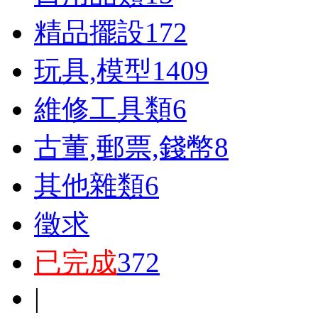
精品擺設
172
玩具,模型
1409
維修工具類
6
古董,郵票,錢幣
8
其他雜類
6
徵求
已完成
372
|