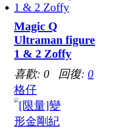
Magic Q
Ultraman figure
1 & 2 Zoffy
喜歡: 0 回復:
0
格仔