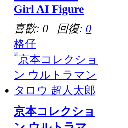
Girl AI Figure
喜歡: 0 回復:
0
格仔
京本コレクショ
ン ウルトラマ