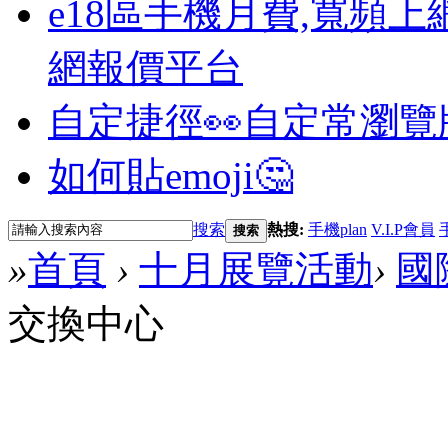
e18區手機月費,寬頻上
網報價平台
自定捷徑👀
自定常瀏覽
如何貼emoji🤔
搜索
熱搜:
手機plan
V.I.P會員
搜索
»
首頁
›
十月展覽活動
›
國
交換中心