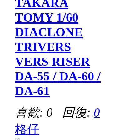
TAKARA
TOMY 1/60
DIACLONE
TRIVERS
VERS RISER
DA-55 / DA-60 /
DA-61
喜歡: 0 回復:
0
格仔