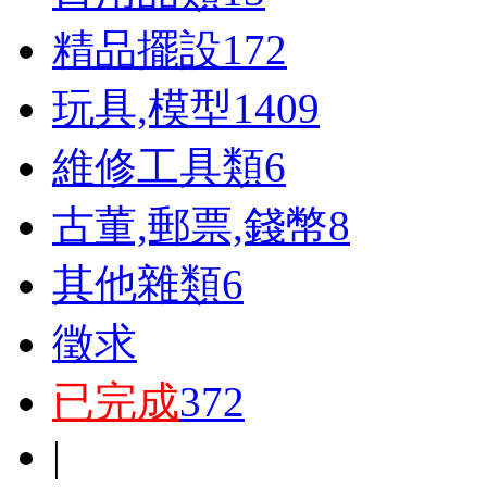
精品擺設
172
玩具,模型
1409
維修工具類
6
古董,郵票,錢幣
8
其他雜類
6
徵求
已完成
372
|