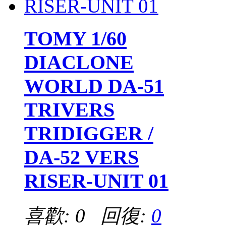
TOMY 1/60
DIACLONE
WORLD DA-51
TRIVERS
TRIDIGGER /
DA-52 VERS
RISER-UNIT 01
喜歡: 0 回復:
0