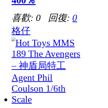
400％
喜歡: 0 回復:
0
格仔