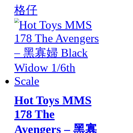
格仔
Hot Toys MMS
178 The
Avengers – 黑寡