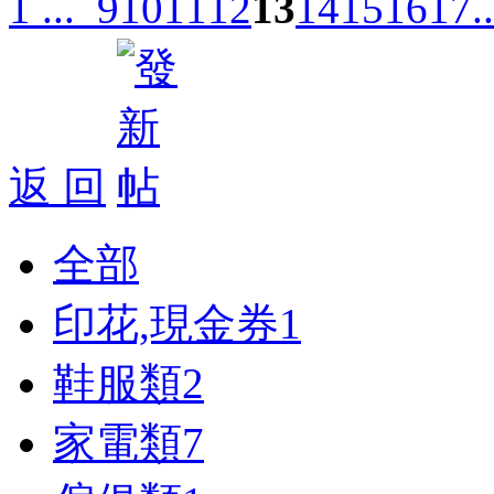
1 ...
9
10
11
12
13
14
15
16
17
.
返 回
全部
印花,現金券
1
鞋服類
2
家電類
7