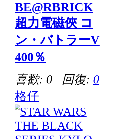
BE@RBRICK
超力電磁俠 コ
ン・バトラーV
400％
喜歡: 0 回復:
0
格仔