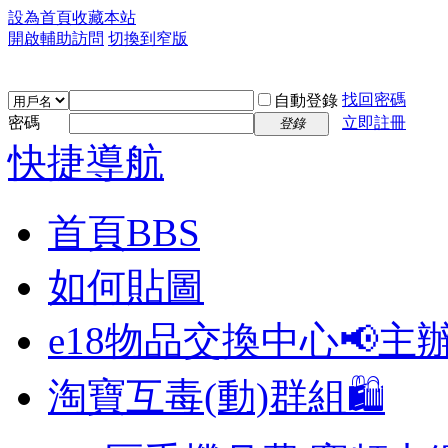
設為首頁
收藏本站
開啟輔助訪問
切換到窄版
找回密碼
自動登錄
密碼
立即註冊
登錄
快捷導航
首頁
BBS
如何貼圖
e18物品交換中心📢
主
淘寶互毒(動)群組🛍️