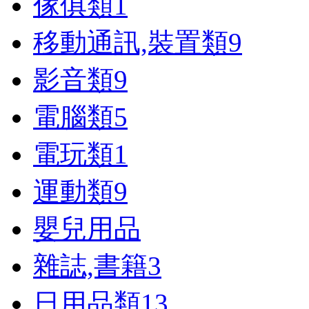
傢俱類
1
移動通訊,裝置類
9
影音類
9
電腦類
5
電玩類
1
運動類
9
嬰兒用品
雜誌,書籍
3
日用品類
13