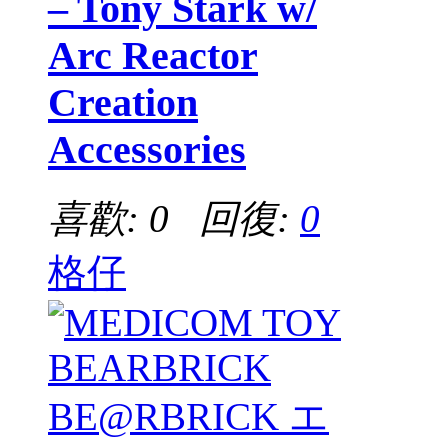
– Tony Stark w/
Arc Reactor
Creation
Accessories
喜歡: 0 回復:
0
格仔