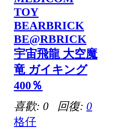
TOY
BEARBRICK
BE@RBRICK
宇宙飛龍 大空魔
竜 ガイキング
400％
喜歡: 0 回復:
0
格仔