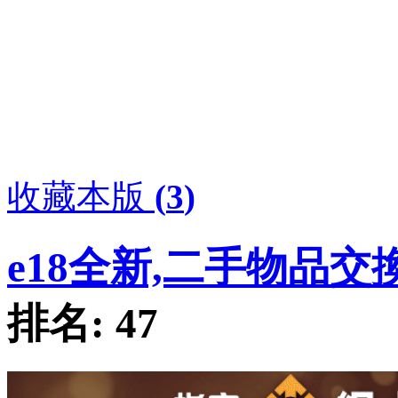
收藏本版
(
3
)
e18全新,二手物品交
排名:
47