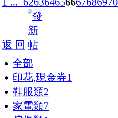
1 ...
62
63
64
65
66
67
68
69
70
返 回
全部
印花,現金券
1
鞋服類
2
家電類
7