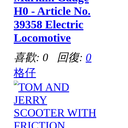
H0 - Article No.
39358 Electric
Locomotive
喜歡: 0 回復:
0
格仔