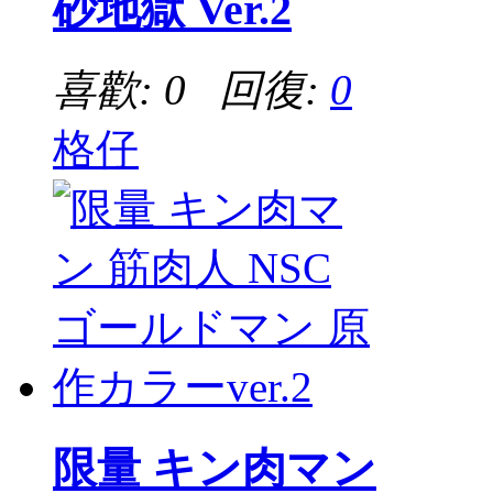
砂地獄 Ver.2
喜歡: 0 回復:
0
格仔
限量 キン肉マン