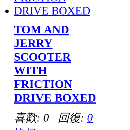
TOM AND
JERRY
SCOOTER
WITH
FRICTION
DRIVE BOXED
喜歡: 0 回復:
0