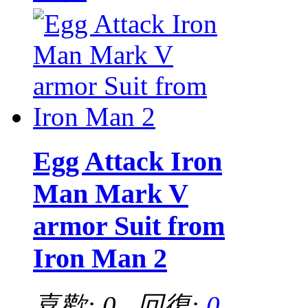
Egg Attack Iron
Man Mark V
armor Suit from
Iron Man 2
喜歡: 0 回復:
0