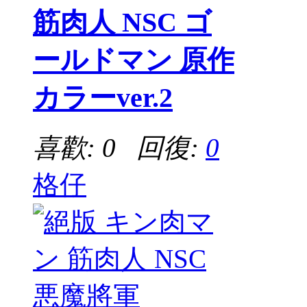
筋肉人 NSC ゴ
ールドマン 原作
カラーver.2
喜歡: 0 回復:
0
格仔