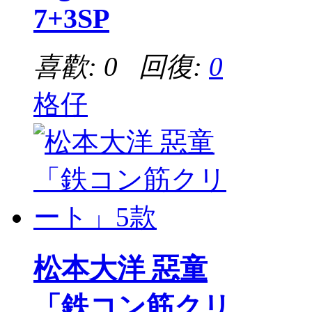
7+3SP
喜歡: 0 回復:
0
格仔
松本大洋 惡童
「鉄コン筋クリ