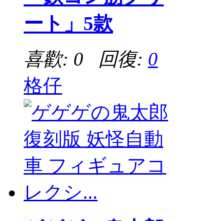
ート」5款
喜歡: 0 回復:
0
格仔