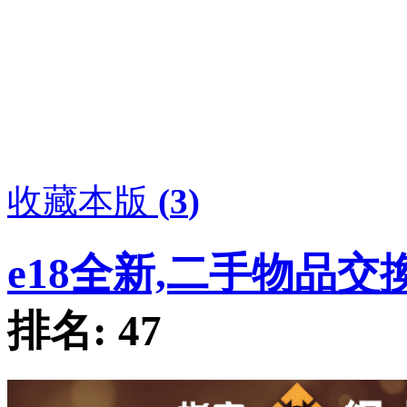
收藏本版
(
3
)
e18全新,二手物品交
排名:
47