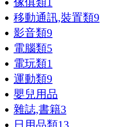
傢俱類
1
移動通訊,裝置類
9
影音類
9
電腦類
5
電玩類
1
運動類
9
嬰兒用品
雜誌,書籍
3
日用品類
13