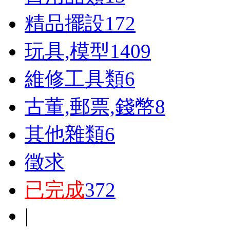
精品擺設
172
玩具,模型
1409
維修工具類
6
古董,郵票,錢幣
8
其他雜類
6
徵求
已完成
372
|