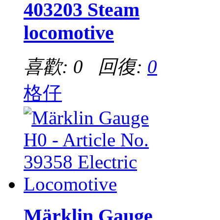
403203 Steam
locomotive
喜歡: 0 回復:
0
格仔
Märklin Gauge