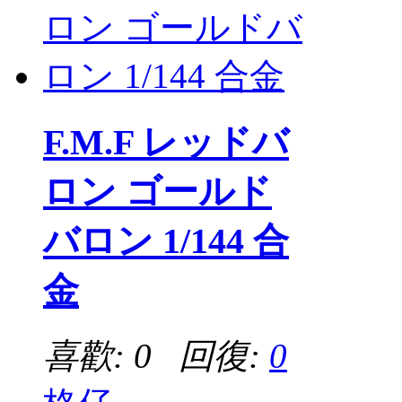
F.M.F レッドバ
ロン ゴールド
バロン 1/144 合
金
喜歡: 0 回復:
0