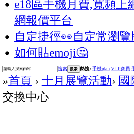
e18區手機月費,寬頻上
網報價平台
自定捷徑👀
自定常瀏覽
如何貼emoji🤔
搜索
熱搜:
手機plan
V.I.P會員
搜索
»
首頁
›
十月展覽活動
›
國
交換中心