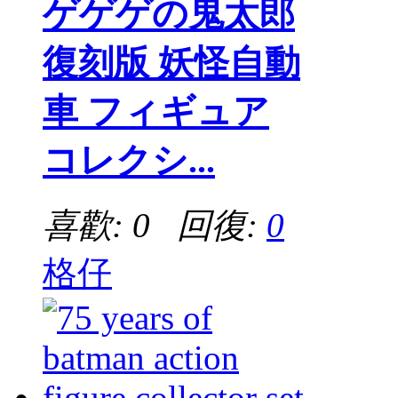
ゲゲゲの鬼太郎
復刻版 妖怪自動
車 フィギュア
コレクシ...
喜歡: 0 回復:
0
格仔