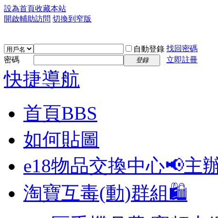
設為首頁
收藏本站
開啟輔助訪問
切換到窄版
找回密碼
自動登錄
密碼
立即註冊
登錄
快捷導航
首頁
BBS
如何貼圖
e18物品交換中心📢
主
淘寶互毒(動)群組🛍️