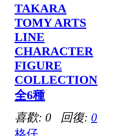
TAKARA
TOMY ARTS
LINE
CHARACTER
FIGURE
COLLECTION
全6種
喜歡: 0 回復:
0
格仔