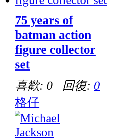
75 years of
batman action
figure collector
set
喜歡: 0 回復:
0
格仔