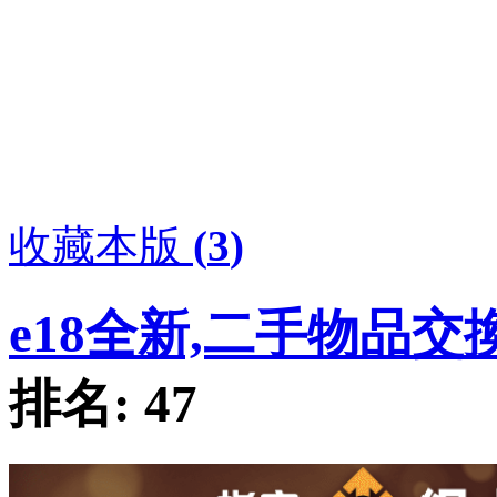
收藏本版
(
3
)
e18全新,二手物品交
排名:
47