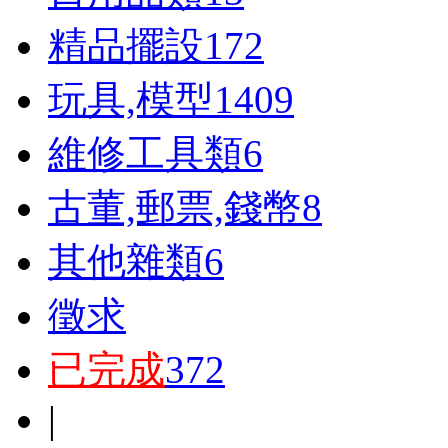
精品擺設
172
玩具,模型
1409
維修工具類
6
古董,郵票,錢幣
8
其他雜類
6
徵求
已完成
372
|