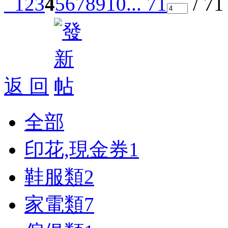
1
2
3
4
5
6
7
8
9
10
... 71
/ 7
返 回
全部
印花,現金券
1
鞋服類
2
家電類
7