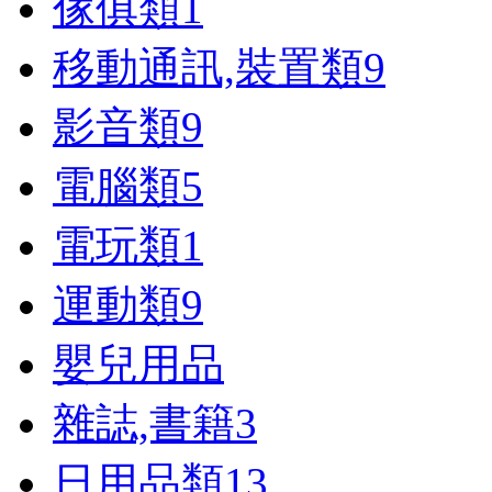
傢俱類
1
移動通訊,裝置類
9
影音類
9
電腦類
5
電玩類
1
運動類
9
嬰兒用品
雜誌,書籍
3
日用品類
13