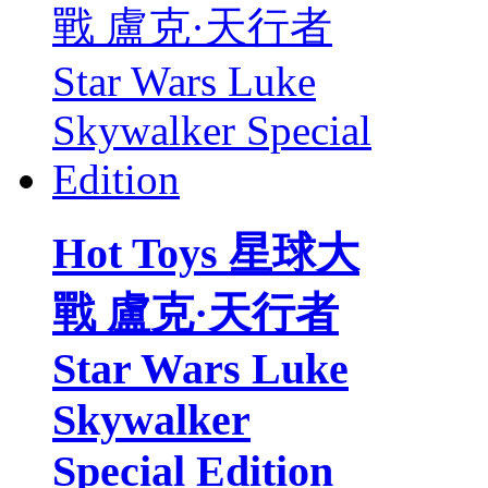
Hot Toys 星球大
戰 盧克·天行者
Star Wars Luke
Skywalker
Special Edition