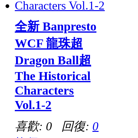
全新 Banpresto
WCF 龍珠超
Dragon Ball超
The Historical
Characters
Vol.1-2
喜歡: 0 回復:
0