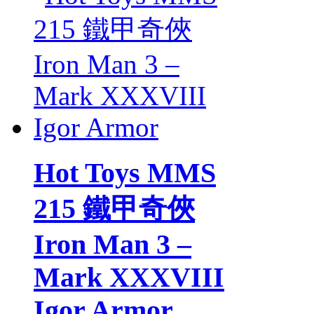
Hot Toys MMS
215 鐵甲奇俠
Iron Man 3 –
Mark XXXVIII
Igor Armor