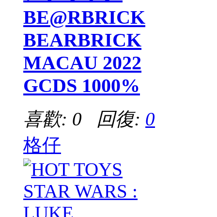
BE@RBRICK
BEARBRICK
MACAU 2022
GCDS 1000%
喜歡: 0 回復:
0
格仔