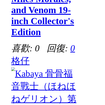
and Venom 19-
inch Collector's
Edition
喜歡: 0 回復:
0
格仔