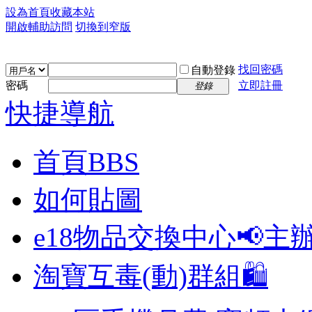
設為首頁
收藏本站
開啟輔助訪問
切換到窄版
找回密碼
自動登錄
密碼
立即註冊
登錄
快捷導航
首頁
BBS
如何貼圖
e18物品交換中心📢
主
淘寶互毒(動)群組🛍️