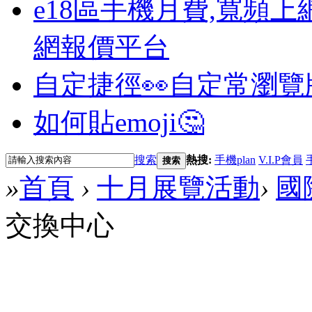
e18區手機月費,寬頻上
網報價平台
自定捷徑👀
自定常瀏覽
如何貼emoji🤔
搜索
熱搜:
手機plan
V.I.P會員
搜索
»
首頁
›
十月展覽活動
›
國
交換中心