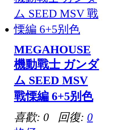
MEGAHOUSE
機動戰士 ガンダ
ム SEED MSV
戰慄編 6+5别色
喜歡: 0 回復:
0