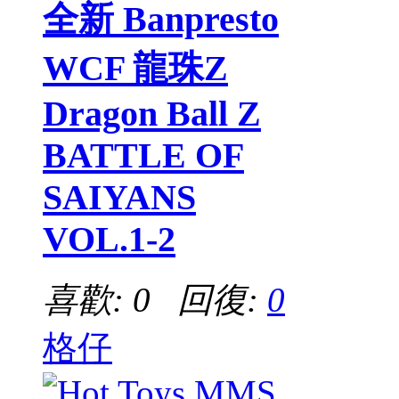
全新 Banpresto
WCF 龍珠Z
Dragon Ball Z
BATTLE OF
SAIYANS
VOL.1-2
喜歡: 0 回復:
0
格仔