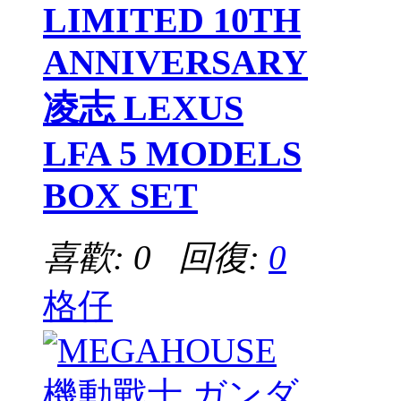
LIMITED 10TH
ANNIVERSARY
凌志 LEXUS
LFA 5 MODELS
BOX SET
喜歡: 0 回復:
0
格仔