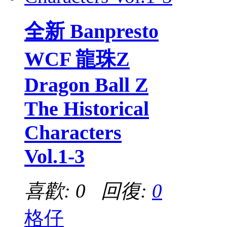
全新 Banpresto
WCF 龍珠Z
Dragon Ball Z
The Historical
Characters
Vol.1-3
喜歡: 0 回復:
0
格仔