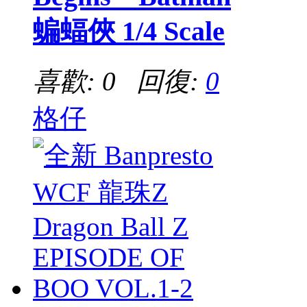
蝙蝠俠 1/4 Scale
喜歡: 0 回復:
0
格仔