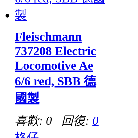
Fleischmann
737208 Electric
Locomotive Ae
6/6 red, SBB 德
國製
喜歡: 0 回復:
0
格仔