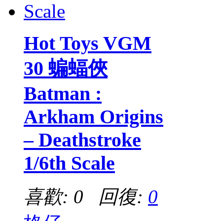
Hot Toys VGM
30 蝙蝠俠
Batman :
Arkham Origins
– Deathstroke
1/6th Scale
喜歡: 0 回復:
0