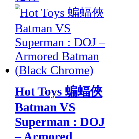
Hot Toys 蝙蝠俠
Batman VS
Superman : DOJ
– Armored