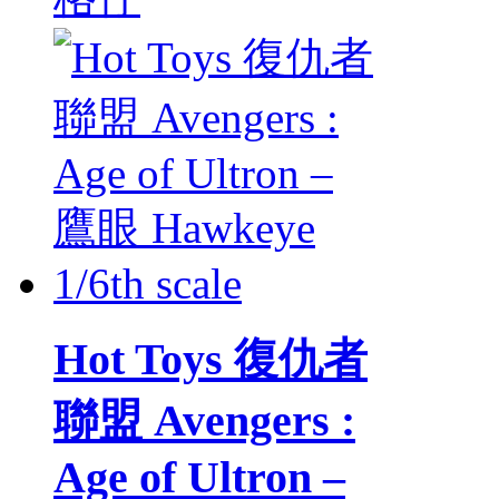
Hot Toys 復仇者
聯盟 Avengers :
Age of Ultron –