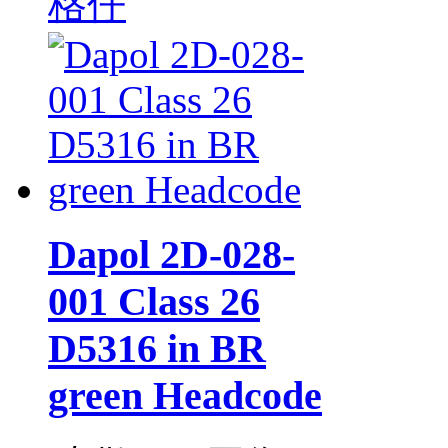
格仔
Dapol 2D-028-
001 Class 26
D5316 in BR
green Headcode