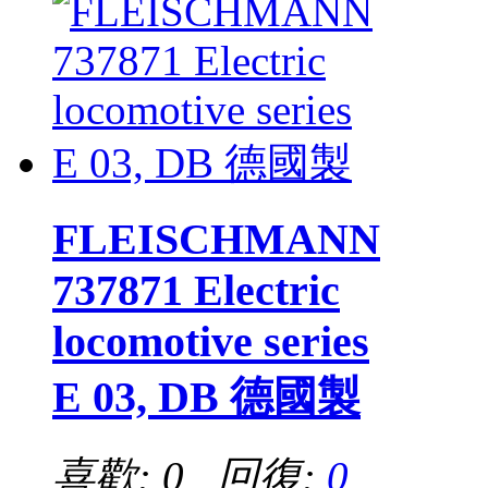
FLEISCHMANN
737871 Electric
locomotive series
E 03, DB 德國製
喜歡: 0 回復:
0