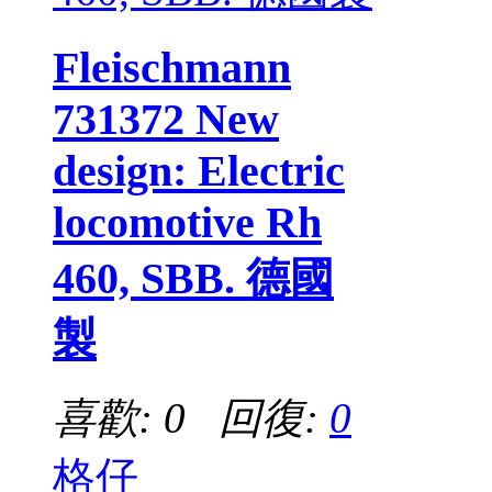
Fleischmann
731372 New
design: Electric
locomotive Rh
460, SBB. 德國
製
喜歡: 0 回復:
0
格仔