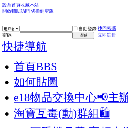
設為首頁
收藏本站
開啟輔助訪問
切換到窄版
找回密碼
自動登錄
密碼
立即註冊
登錄
快捷導航
首頁
BBS
如何貼圖
e18物品交換中心📢
主
淘寶互毒(動)群組🛍️