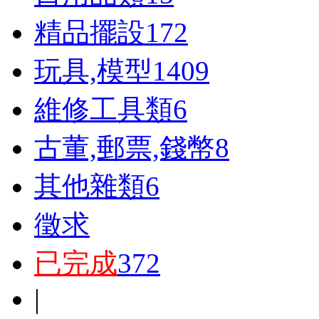
精品擺設
172
玩具,模型
1409
維修工具類
6
古董,郵票,錢幣
8
其他雜類
6
徵求
已完成
372
|