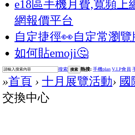
e18區手機月費,寬頻上
網報價平台
自定捷徑👀
自定常瀏覽
如何貼emoji🤔
搜索
熱搜:
手機plan
V.I.P會員
搜索
»
首頁
›
十月展覽活動
›
國
交換中心