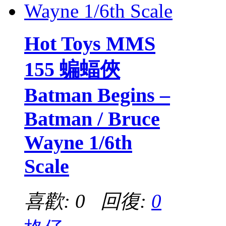
Hot Toys MMS
155 蝙蝠俠
Batman Begins –
Batman / Bruce
Wayne 1/6th
Scale
喜歡: 0 回復:
0