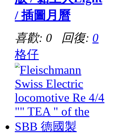
/ 插圖月曆
喜歡: 0 回復:
0
格仔