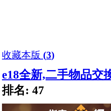
收藏本版
(
3
)
e18全新,二手物品交
排名:
47