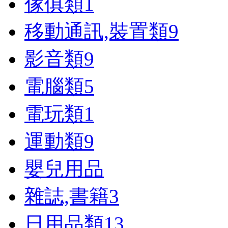
傢俱類
1
移動通訊,裝置類
9
影音類
9
電腦類
5
電玩類
1
運動類
9
嬰兒用品
雜誌,書籍
3
日用品類
13