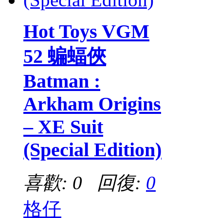
Hot Toys VGM
52 蝙蝠俠
Batman :
Arkham Origins
– XE Suit
(Special Edition)
喜歡: 0 回復:
0
格仔