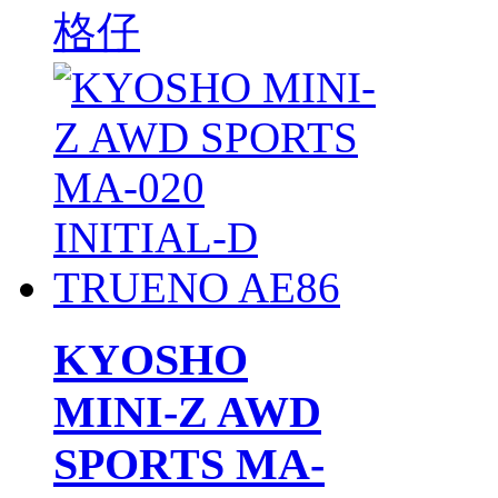
格仔
KYOSHO
MINI-Z AWD
SPORTS MA-