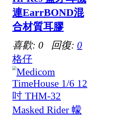
連EarrBOND混
合材質耳膠
喜歡: 0 回復:
0
格仔