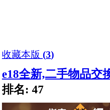
收藏本版
(
3
)
e18全新,二手物品交
排名:
47