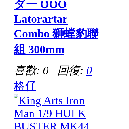
ダー OOO
Latorartar
Combo 獅螳豹聯
組 300mm
喜歡: 0 回復:
0
格仔