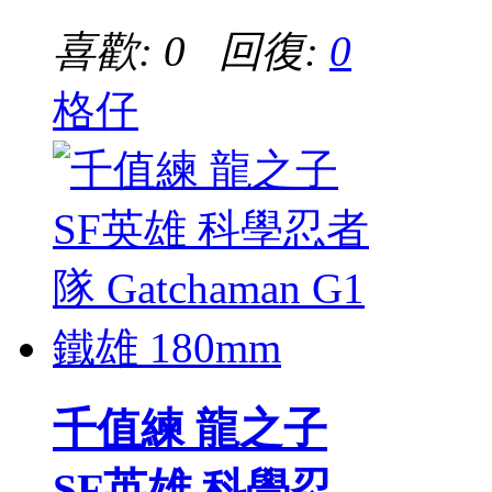
喜歡: 0 回復:
0
格仔
千值練 龍之子
SF英雄 科學忍