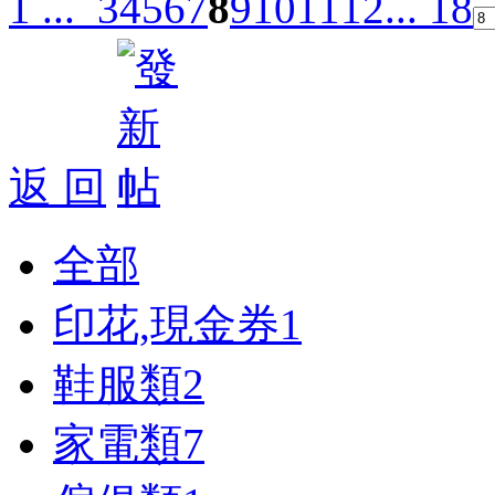
1 ...
3
4
5
6
7
8
9
10
11
12
... 18
返 回
全部
印花,現金券
1
鞋服類
2
家電類
7