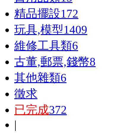
精品擺設
172
玩具,模型
1409
維修工具類
6
古董,郵票,錢幣
8
其他雜類
6
徵求
已完成
372
|