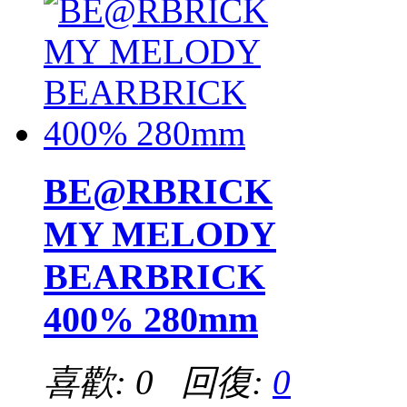
BE@RBRICK
MY MELODY
BEARBRICK
400% 280mm
喜歡: 0 回復:
0