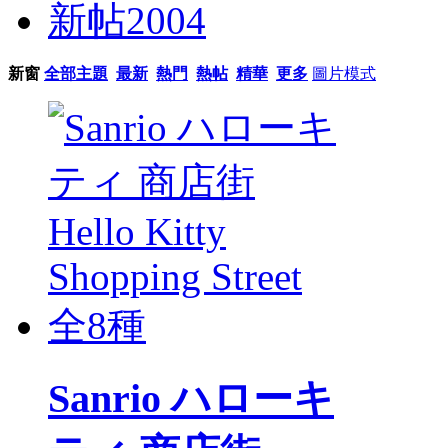
新帖
2004
新窗
全部主題
最新
熱門
熱帖
精華
更多
圖片模式
Sanrio ハローキ