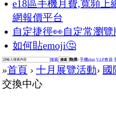
e18區手機月費,寬頻上
網報價平台
自定捷徑👀
自定常瀏覽
如何貼emoji🤔
搜索
熱搜:
手機plan
V.I.P會員
搜索
»
首頁
›
十月展覽活動
›
國
交換中心