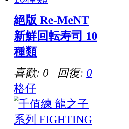
絕版 Re-MeNT
新鮮回転寿司 10
種類
喜歡: 0 回復:
0
格仔