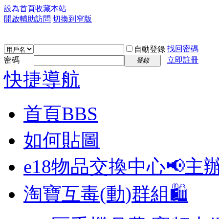
設為首頁
收藏本站
開啟輔助訪問
切換到窄版
找回密碼
自動登錄
密碼
立即註冊
登錄
快捷導航
首頁
BBS
如何貼圖
e18物品交換中心📢
主
淘寶互毒(動)群組🛍️