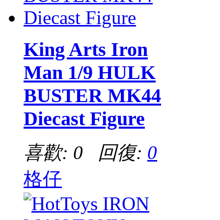
King Arts Iron
Man 1/9 HULK
BUSTER MK44
Diecast Figure
喜歡: 0 回復:
0
格仔