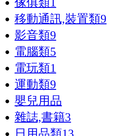
傢俱類
1
移動通訊,裝置類
9
影音類
9
電腦類
5
電玩類
1
運動類
9
嬰兒用品
雜誌,書籍
3
日用品類
13