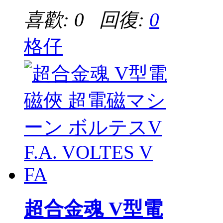
喜歡: 0 回復:
0
格仔
超合金魂 V型電