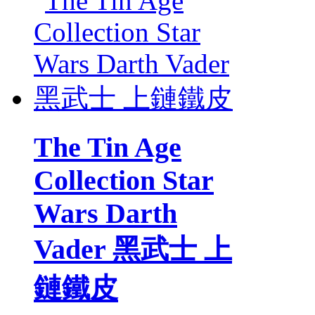
The Tin Age
Collection Star
Wars Darth
Vader 黑武士 上
鏈鐵皮