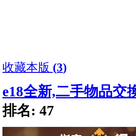
收藏本版
(
3
)
e18全新,二手物品交
排名:
47