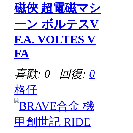
磁俠 超電磁マシ
ーン ボルテスV
F.A. VOLTES V
FA
喜歡: 0 回復:
0
格仔