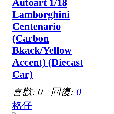
Autoart 1/18
Lamborghini
Centenario
(Carbon
Bkack/Yellow
Accent) (Diecast
Car)
喜歡: 0 回復:
0
格仔