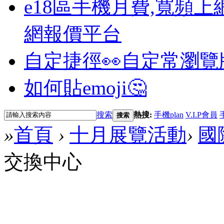
e18區手機月費,寬頻上
網報價平台
自定捷徑👀
自定常瀏覽
如何貼emoji🤔
搜索
熱搜:
手機plan
V.I.P會員
搜索
»
首頁
›
十月展覽活動
›
國
交換中心