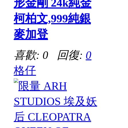
形金剛 24k純金
柯柏文,999純銀
麥加登
喜歡: 0 回復:
0
格仔