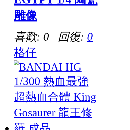
雕像
喜歡: 0 回復:
0
格仔