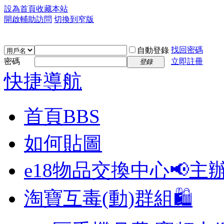
設為首頁
收藏本站
開啟輔助訪問
切換到窄版
找回密碼
自動登錄
密碼
立即註冊
登錄
快捷導航
首頁
BBS
如何貼圖
e18物品交換中心📢
主
淘寶互毒(動)群組🛍️