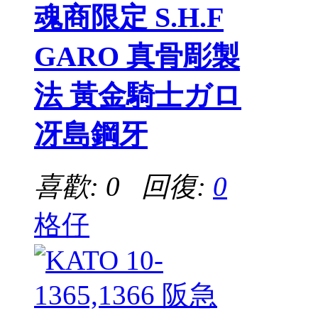
魂商限定 S.H.F
GARO 真骨彫製
法 黃金騎士ガロ
冴島鋼牙
喜歡: 0 回復:
0
格仔