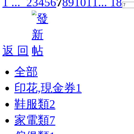
1 ...
2
3
4
5
6
7
8
9
10
11
... 18
返 回
全部
印花,現金券
1
鞋服類
2
家電類
7