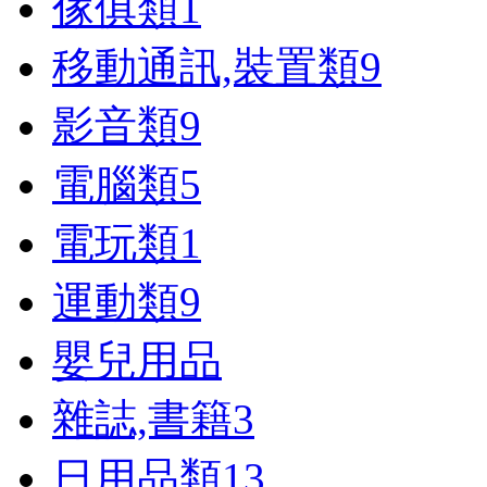
傢俱類
1
移動通訊,裝置類
9
影音類
9
電腦類
5
電玩類
1
運動類
9
嬰兒用品
雜誌,書籍
3
日用品類
13