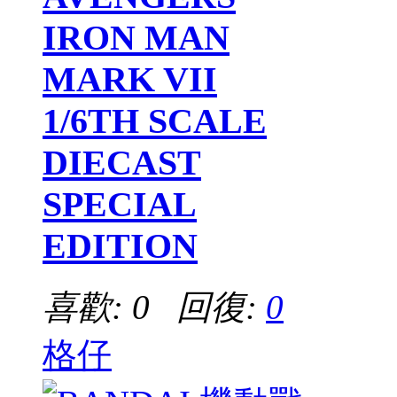
IRON MAN
MARK VII
1/6TH SCALE
DIECAST
SPECIAL
EDITION
喜歡: 0 回復:
0
格仔