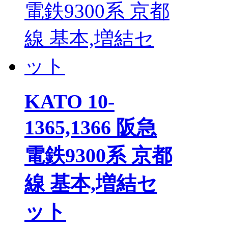
KATO 10-
1365,1366 阪急
電鉄9300系 京都
線 基本,増結セ
ット