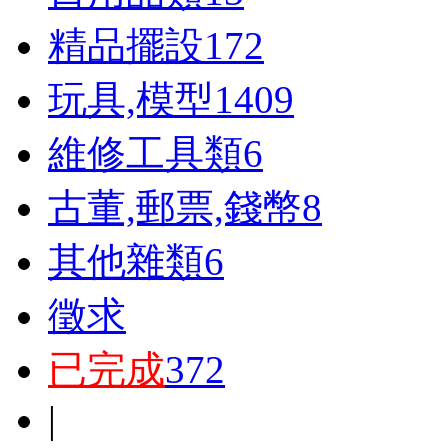
精品擺設
172
玩具,模型
1409
維修工具類
6
古董,郵票,錢幣
8
其他雜類
6
徵求
已完成
372
|