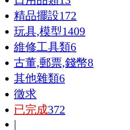
精品擺設
172
玩具,模型
1409
維修工具類
6
古董,郵票,錢幣
8
其他雜類
6
徵求
已完成
372
|