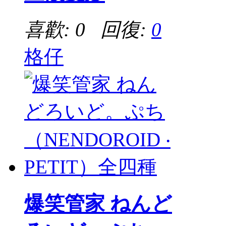
喜歡: 0 回復:
0
格仔
爆笑管家 ねんど