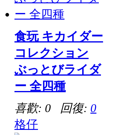
食玩 キカイダー
コレクション
ぶっとびライダ
ー 全四種
喜歡: 0 回復:
0
格仔