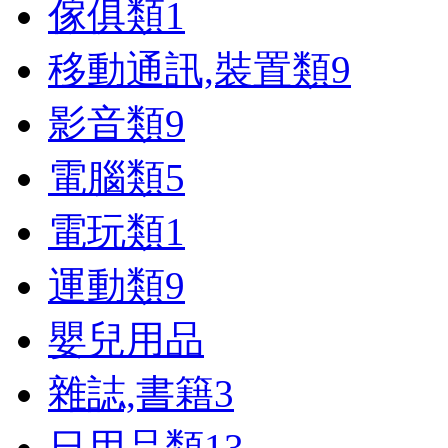
傢俱類
1
移動通訊,裝置類
9
影音類
9
電腦類
5
電玩類
1
運動類
9
嬰兒用品
雜誌,書籍
3
日用品類
13