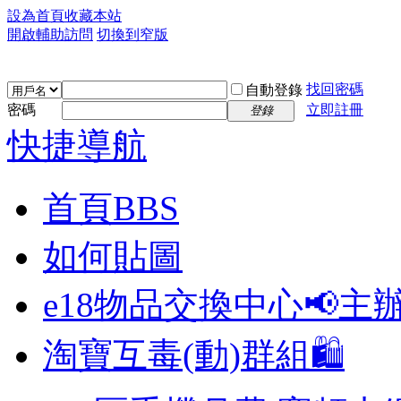
設為首頁
收藏本站
開啟輔助訪問
切換到窄版
找回密碼
自動登錄
密碼
立即註冊
登錄
快捷導航
首頁
BBS
如何貼圖
e18物品交換中心📢
主
淘寶互毒(動)群組🛍️