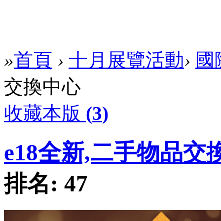
»
首頁
›
十月展覽活動
›
國
交換中心
收藏本版
(
3
)
e18全新,二手物品交
排名:
47