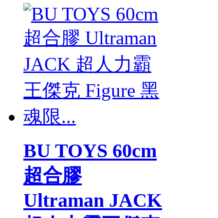
BU TOYS 60cm
超合膠
Ultraman JACK