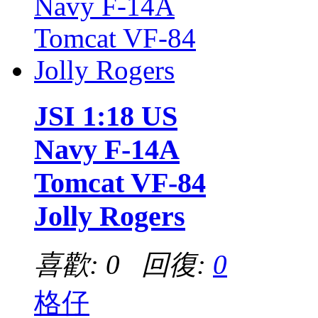
JSI 1:18 US
Navy F-14A
Tomcat VF-84
Jolly Rogers
喜歡: 0 回復:
0
格仔