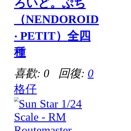
ろいど。ぷち
（NENDOROID
‧ PETIT）全四
種
喜歡: 0 回復:
0
格仔