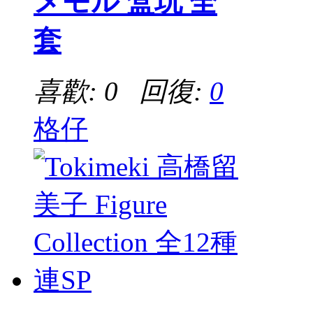
メモル 盒玩 全
套
喜歡: 0 回復:
0
格仔