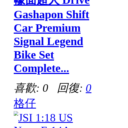
Gashapon Shift
Car Premium
Signal Legend
Bike Set
Complete...
喜歡: 0 回復:
0
格仔