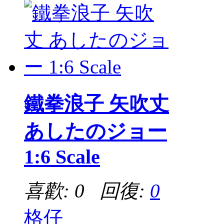
鐵拳浪子 矢吹丈
あしたのジョー
1:6 Scale
喜歡: 0 回復:
0
格仔