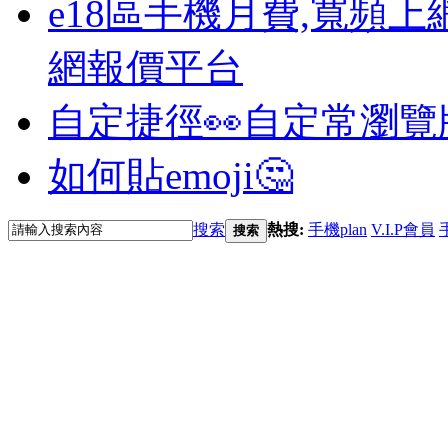
e18區手機月費,寬頻上
網報價平台
自定捷徑👀
自定常瀏覽
如何貼emoji🤔
搜索
熱搜:
手機plan
V.I.P會員
搜索