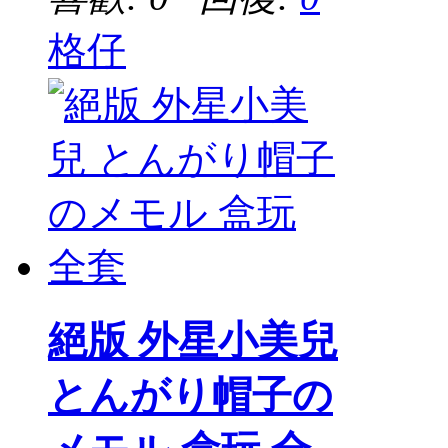
格仔
絕版 外星小美兒
とんがり帽子の