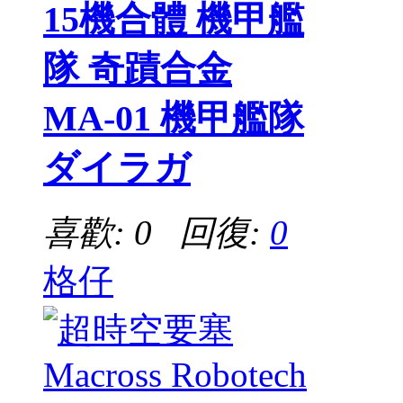
15機合體 機甲艦
隊 奇蹟合金
MA-01 機甲艦隊
ダイラガ
喜歡: 0 回復:
0
格仔