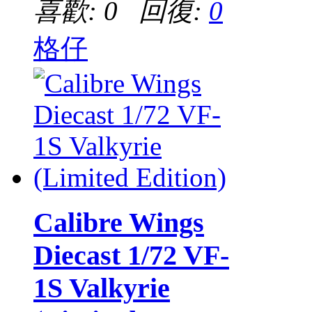
喜歡: 0 回復:
0
格仔
Calibre Wings
Diecast 1/72 VF-
1S Valkyrie