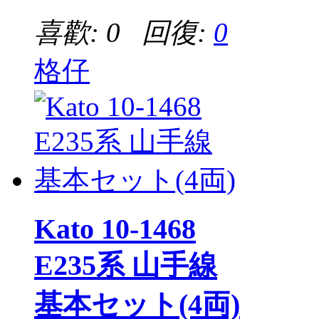
喜歡: 0 回復:
0
格仔
Kato 10-1468
E235系 山手線
基本セット(4両)