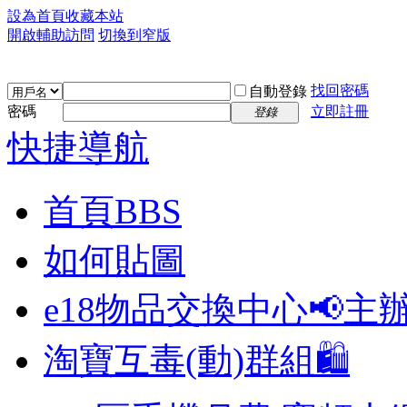
設為首頁
收藏本站
開啟輔助訪問
切換到窄版
找回密碼
自動登錄
密碼
立即註冊
登錄
快捷導航
首頁
BBS
如何貼圖
e18物品交換中心📢
主
淘寶互毒(動)群組🛍️