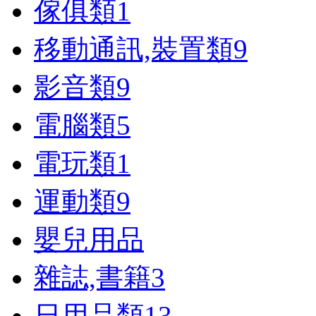
傢俱類
1
移動通訊,裝置類
9
影音類
9
電腦類
5
電玩類
1
運動類
9
嬰兒用品
雜誌,書籍
3
日用品類
13