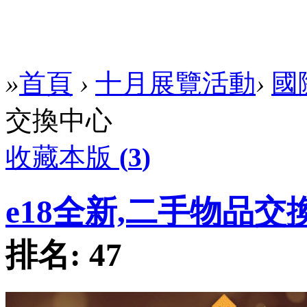
»
首頁
›
十月展覽活動
›
國
交換中心
收藏本版
(
3
)
e18全新,二手物品交
排名:
47