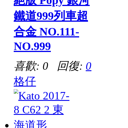
絕版 Popy 銀河
鐵道999列車超
合金 NO.111-
NO.999
喜歡: 0 回復:
0
格仔