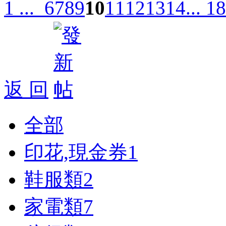
1 ...
6
7
8
9
10
11
12
13
14
... 18
返 回
全部
印花,現金券
1
鞋服類
2
家電類
7