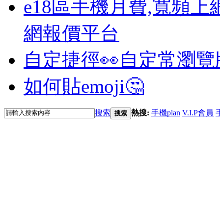
e18區手機月費,寬頻上
網報價平台
自定捷徑👀
自定常瀏覽
如何貼emoji🤔
搜索
熱搜:
手機plan
V.I.P會員
搜索