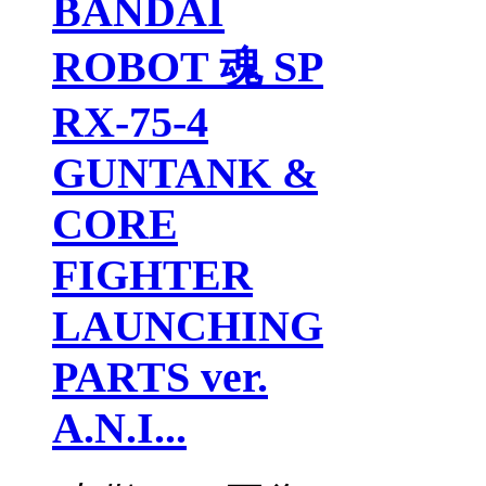
BANDAI
ROBOT 魂 SP
RX-75-4
GUNTANK &
CORE
FIGHTER
LAUNCHING
PARTS ver.
A.N.I...