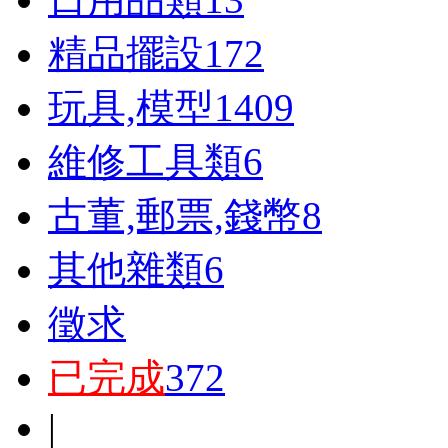
精品擺設
172
玩具,模型
1409
維修工具類
6
古董,郵票,錢幣
8
其他雜類
6
徵求
已完成
372
|