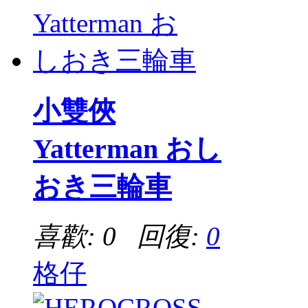
小雙俠
Yatterman おし
おき三輪車
喜歡: 0 回復:
0
格仔