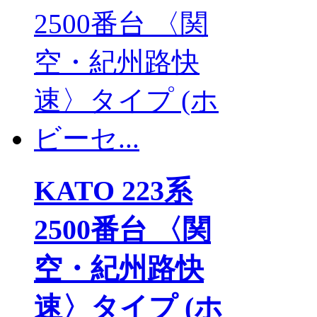
KATO 223系
2500番台 〈関
空・紀州路快
速〉タイプ (ホ