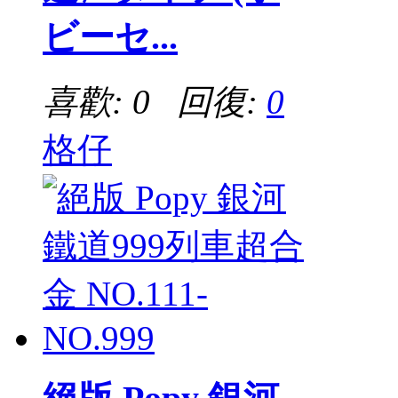
ビーセ...
喜歡: 0 回復:
0
格仔