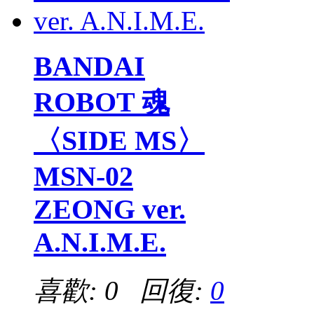
BANDAI
ROBOT 魂
〈SIDE MS〉
MSN-02
ZEONG ver.
A.N.I.M.E.
喜歡: 0 回復:
0