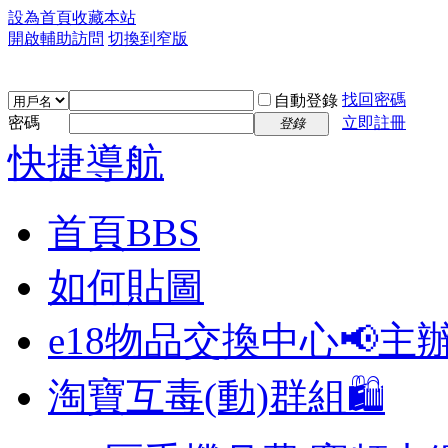
設為首頁
收藏本站
開啟輔助訪問
切換到窄版
找回密碼
自動登錄
密碼
立即註冊
登錄
快捷導航
首頁
BBS
如何貼圖
e18物品交換中心📢
主
淘寶互毒(動)群組🛍️