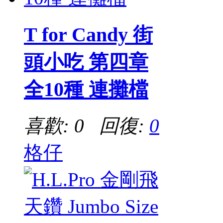
T for Candy 街
頭小吃 第四章
全10種 連攤檔
喜歡: 0 回復:
0
格仔