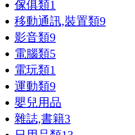
傢俱類
1
移動通訊,裝置類
9
影音類
9
電腦類
5
電玩類
1
運動類
9
嬰兒用品
雜誌,書籍
3
日用品類
13