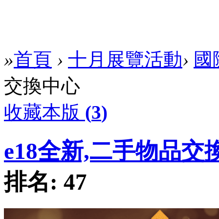
»
首頁
›
十月展覽活動
›
國
交換中心
收藏本版
(
3
)
e18全新,二手物品交
排名:
47