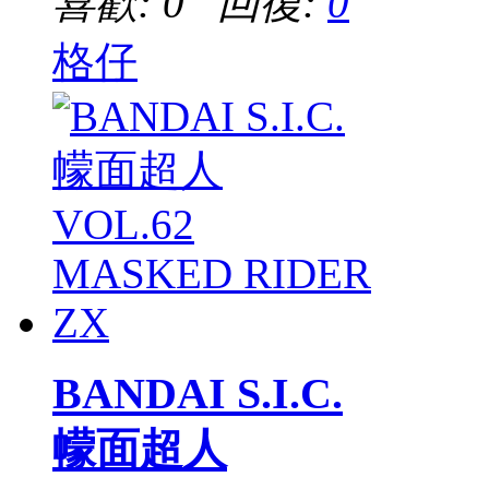
喜歡: 0 回復:
0
格仔
BANDAI S.I.C.
幪面超人