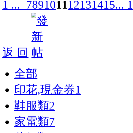
1 ...
7
8
9
10
11
12
13
14
15
... 
返 回
全部
印花,現金券
1
鞋服類
2
家電類
7