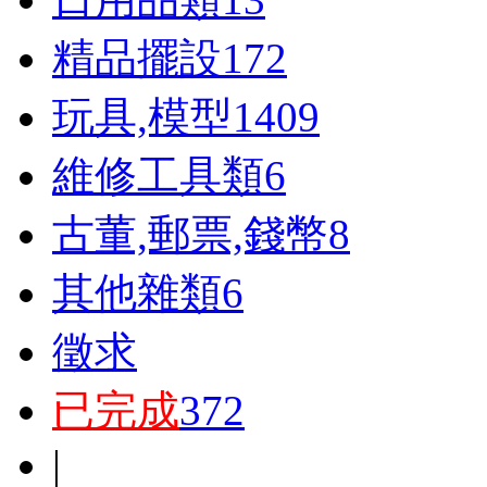
精品擺設
172
玩具,模型
1409
維修工具類
6
古董,郵票,錢幣
8
其他雜類
6
徵求
已完成
372
|