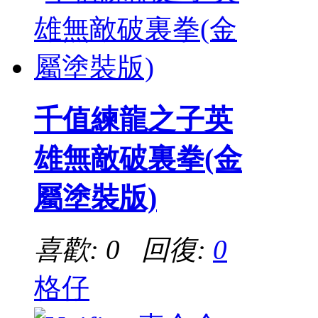
千值練龍之子英
雄無敵破裏拳(金
屬塗裝版)
喜歡: 0 回復:
0
格仔