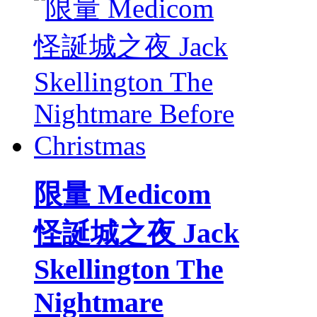
限量 Medicom
怪誕城之夜 Jack
Skellington The
Nightmare