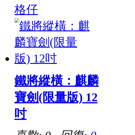
格仔
鐵將縱橫：麒麟
寶劍(限量版) 12
吋