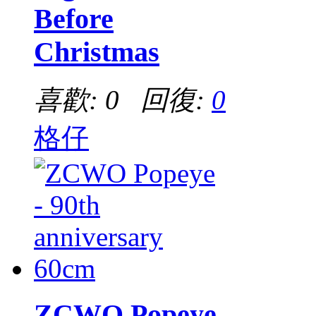
Before
Christmas
喜歡: 0 回復:
0
格仔
ZCWO Popeye -