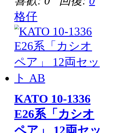
喜歡: 0 回復:
0
格仔
KATO 10-1336
E26系「カシオ
ペア」 12両セッ