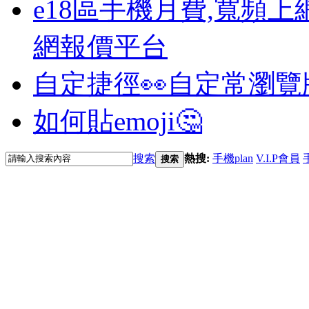
e18區手機月費,寬頻上
網報價平台
自定捷徑👀
自定常瀏覽
如何貼emoji🤔
搜索
熱搜:
手機plan
V.I.P會員
搜索