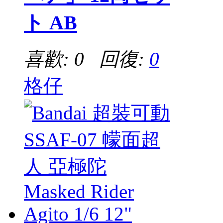
ト AB
喜歡: 0 回復:
0
格仔