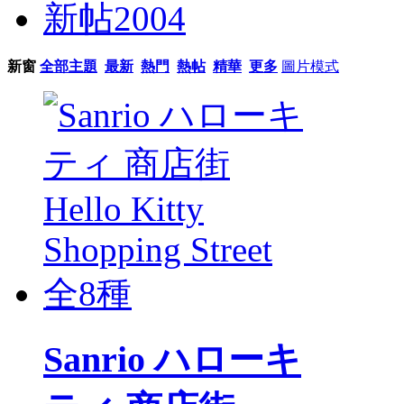
新帖
2004
新窗
全部主題
最新
熱門
熱帖
精華
更多
圖片模式
Sanrio ハローキ