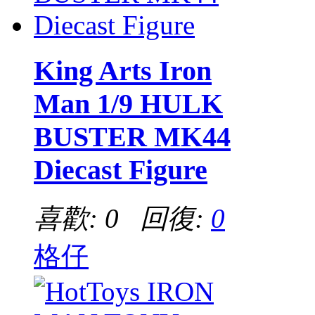
King Arts Iron
Man 1/9 HULK
BUSTER MK44
Diecast Figure
喜歡: 0 回復:
0
格仔