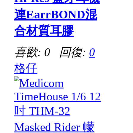
連EarrBOND混
合材質耳膠
喜歡: 0 回復:
0
格仔