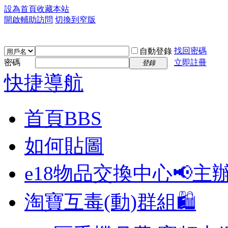
設為首頁
收藏本站
開啟輔助訪問
切換到窄版
找回密碼
自動登錄
密碼
立即註冊
登錄
快捷導航
首頁
BBS
如何貼圖
e18物品交換中心📢
主
淘寶互毒(動)群組🛍️