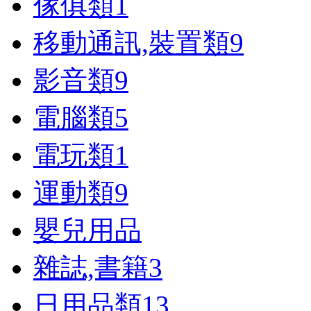
傢俱類
1
移動通訊,裝置類
9
影音類
9
電腦類
5
電玩類
1
運動類
9
嬰兒用品
雜誌,書籍
3
日用品類
13