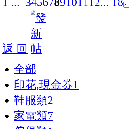
1 ...
3
4
5
6
7
8
9
10
11
12
... 18
返 回
全部
印花,現金券
1
鞋服類
2
家電類
7