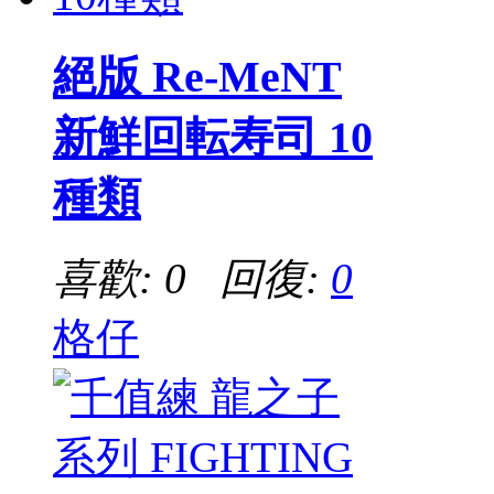
絕版 Re-MeNT
新鮮回転寿司 10
種類
喜歡: 0 回復:
0
格仔