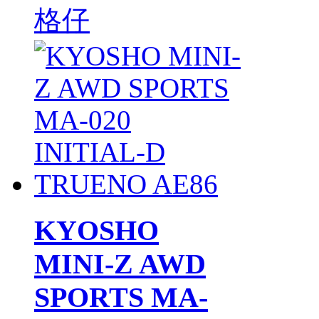
格仔
KYOSHO
MINI-Z AWD
SPORTS MA-