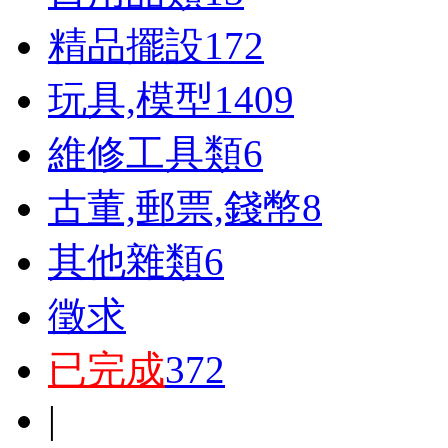
精品擺設
172
玩具,模型
1409
維修工具類
6
古董,郵票,錢幣
8
其他雜類
6
徵求
已完成
372
|