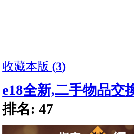
收藏本版
(
3
)
e18全新,二手物品交
排名:
47