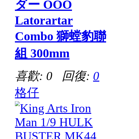
ダー OOO
Latorartar
Combo 獅螳豹聯
組 300mm
喜歡: 0 回復:
0
格仔