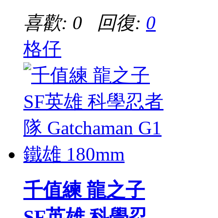
喜歡: 0 回復:
0
格仔
千值練 龍之子
SF英雄 科學忍