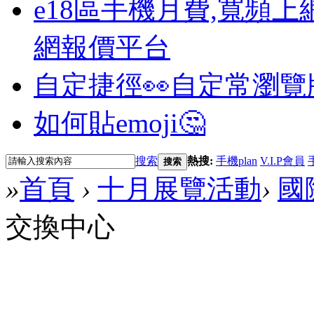
e18區手機月費,寬頻上
網報價平台
自定捷徑👀
自定常瀏覽
如何貼emoji🤔
搜索
熱搜:
手機plan
V.I.P會員
搜索
»
首頁
›
十月展覽活動
›
國
交換中心