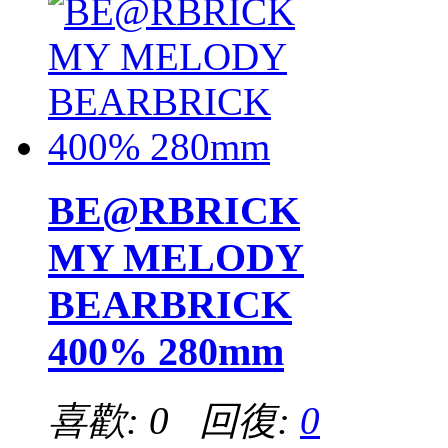
BE@RBRICK
MY MELODY
BEARBRICK
400% 280mm
喜歡: 0 回復:
0