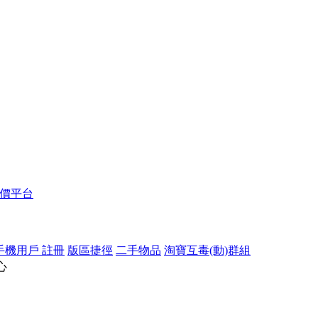
報價平台
手機用戶 註冊
版區捷徑
二手物品
淘寶互毒(動)群組
心