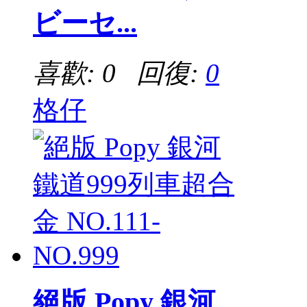
ビーセ...
喜歡: 0 回復:
0
格仔
絕版 Popy 銀河