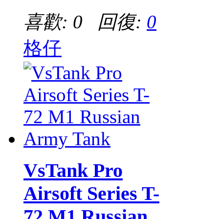
喜歡: 0 回復:
0
格仔
VsTank Pro
Airsoft Series T-
72 M1 Russian