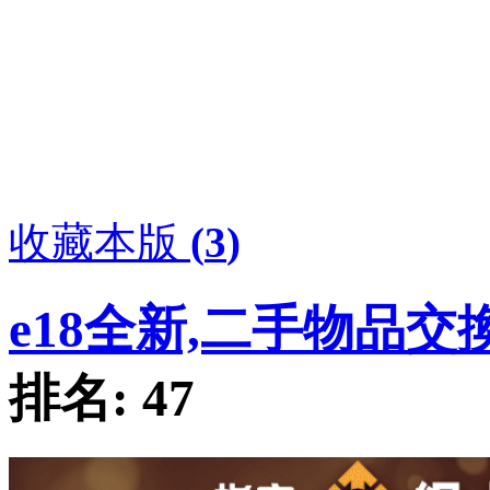
收藏本版
(
3
)
e18全新,二手物品交
排名:
47