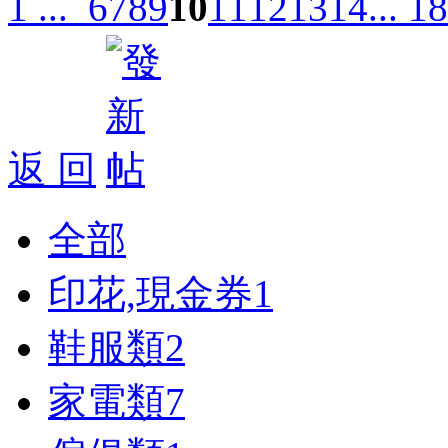
1 ...
6
7
8
9
10
11
12
13
14
... 18
返 回
全部
印花,現金券
1
鞋服類
2
家電類
7