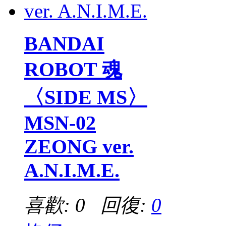
BANDAI
ROBOT 魂
〈SIDE MS〉
MSN-02
ZEONG ver.
A.N.I.M.E.
喜歡: 0 回復:
0