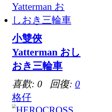
小雙俠
Yatterman おし
おき三輪車
喜歡: 0 回復:
0
格仔