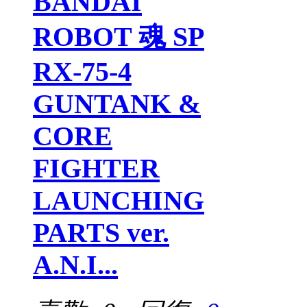
BANDAI
ROBOT 魂 SP
RX-75-4
GUNTANK &
CORE
FIGHTER
LAUNCHING
PARTS ver.
A.N.I...