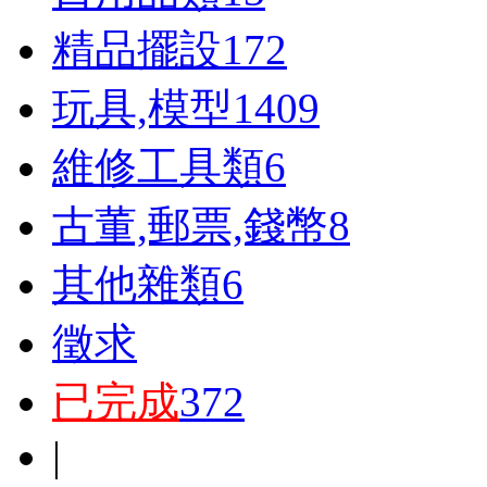
精品擺設
172
玩具,模型
1409
維修工具類
6
古董,郵票,錢幣
8
其他雜類
6
徵求
已完成
372
|