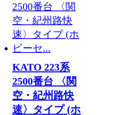
KATO 223系
2500番台 〈関
空・紀州路快
速〉タイプ (ホ