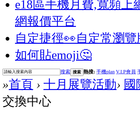
e18區手機月費,寬頻上
網報價平台
自定捷徑👀
自定常瀏覽
如何貼emoji🤔
搜索
熱搜:
手機plan
V.I.P會員
搜索
»
首頁
›
十月展覽活動
›
國
交換中心