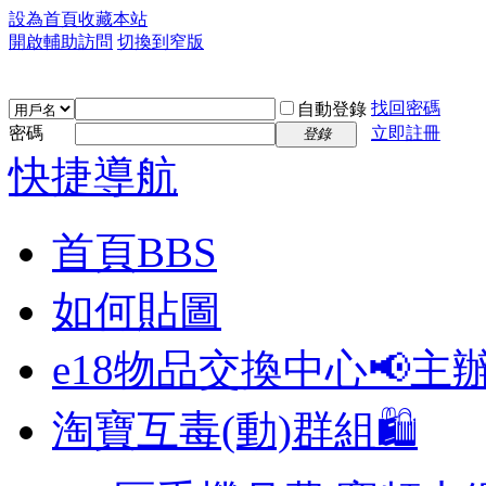
設為首頁
收藏本站
開啟輔助訪問
切換到窄版
找回密碼
自動登錄
密碼
立即註冊
登錄
快捷導航
首頁
BBS
如何貼圖
e18物品交換中心📢
主
淘寶互毒(動)群組🛍️