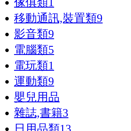
傢俱類
1
移動通訊,裝置類
9
影音類
9
電腦類
5
電玩類
1
運動類
9
嬰兒用品
雜誌,書籍
3
日用品類
13