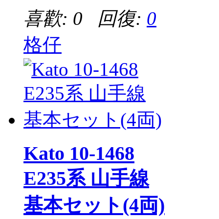
喜歡: 0 回復:
0
格仔
Kato 10-1468
E235系 山手線
基本セット(4両)